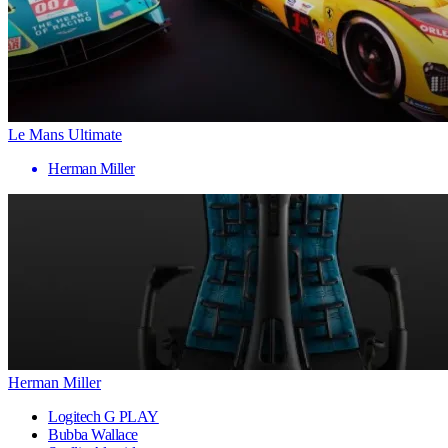
Le Mans Ultimate
Herman Miller
Herman Miller
Logitech G PLAY
Bubba Wallace