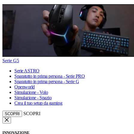
Serie G5
Serie ASTRO
Sparatutto in prima persona - Serie PRO
Sparatutto in prima persona - Serie G
Openworld
Simulazione - Volo
Simulazione - Spazio
Crea il tuo setup da gaming
SCOPRI
SCOPRI
INNOVAZIONE