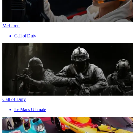
McLaren
Call of Duty
Call of Duty
Le Mans Ultimate