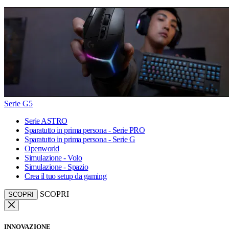
Serie G5
Serie ASTRO
Sparatutto in prima persona - Serie PRO
Sparatutto in prima persona - Serie G
Openworld
Simulazione - Volo
Simulazione - Spazio
Crea il tuo setup da gaming
SCOPRI
SCOPRI
INNOVAZIONE