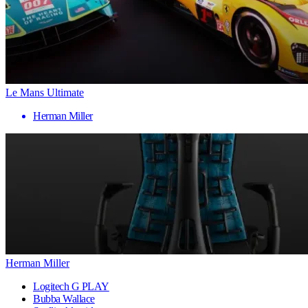
Le Mans Ultimate
Herman Miller
Herman Miller
Logitech G PLAY
Bubba Wallace