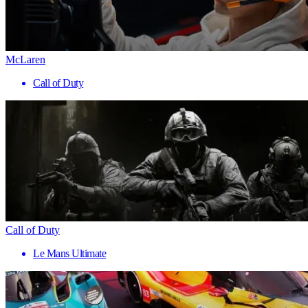
McLaren
Call of Duty
Call of Duty
Le Mans Ultimate