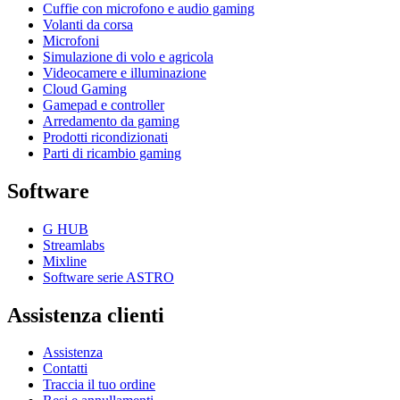
Cuffie con microfono e audio gaming
Volanti da corsa
Microfoni
Simulazione di volo e agricola
Videocamere e illuminazione
Cloud Gaming
Gamepad e controller
Arredamento da gaming
Prodotti ricondizionati
Parti di ricambio gaming
Software
G HUB
Streamlabs
Mixline
Software serie ASTRO
Assistenza clienti
Assistenza
Contatti
Traccia il tuo ordine