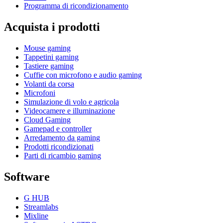
Programma di ricondizionamento
Acquista i prodotti
Mouse gaming
Tappetini gaming
Tastiere gaming
Cuffie con microfono e audio gaming
Volanti da corsa
Microfoni
Simulazione di volo e agricola
Videocamere e illuminazione
Cloud Gaming
Gamepad e controller
Arredamento da gaming
Prodotti ricondizionati
Parti di ricambio gaming
Software
G HUB
Streamlabs
Mixline