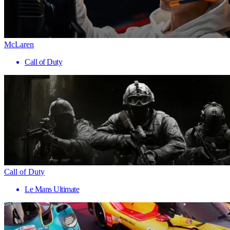
McLaren
Call of Duty
Call of Duty
Le Mans Ultimate