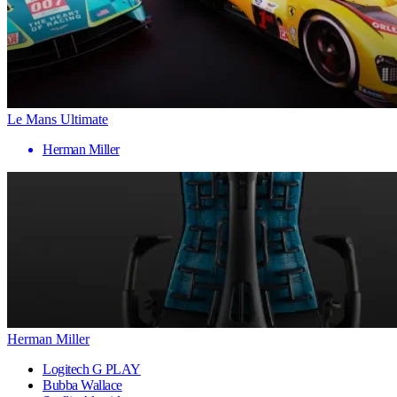
Le Mans Ultimate
Herman Miller
Herman Miller
Logitech G PLAY
Bubba Wallace