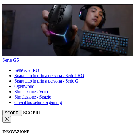
Serie G5
Serie ASTRO
Sparatutto in prima persona - Serie PRO
Sparatutto in prima persona - Serie G
Openworld
Simulazione - Volo
Simulazione - Spazio
Crea il tuo setup da gaming
SCOPRI
SCOPRI
INNOVAZIONE