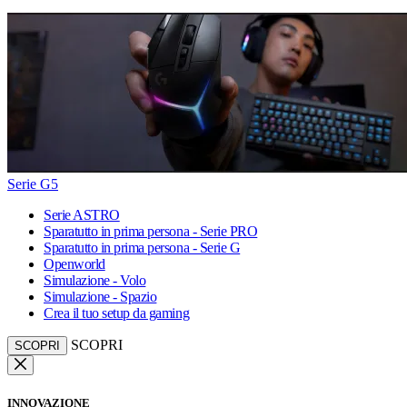
Serie G5
Serie ASTRO
Sparatutto in prima persona - Serie PRO
Sparatutto in prima persona - Serie G
Openworld
Simulazione - Volo
Simulazione - Spazio
Crea il tuo setup da gaming
SCOPRI
SCOPRI
INNOVAZIONE