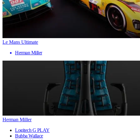
Le Mans Ultimate
Herman Miller
Herman Miller
Logitech G PLAY
Bubba Wallace