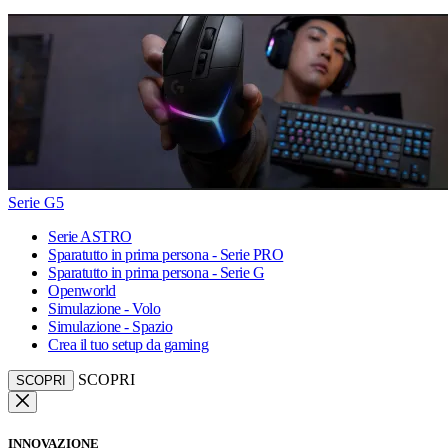
Serie G5
Serie ASTRO
Sparatutto in prima persona - Serie PRO
Sparatutto in prima persona - Serie G
Openworld
Simulazione - Volo
Simulazione - Spazio
Crea il tuo setup da gaming
SCOPRI
SCOPRI
INNOVAZIONE