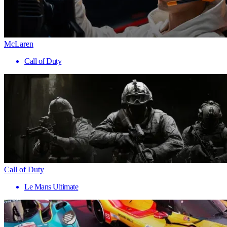
McLaren
Call of Duty
Call of Duty
Le Mans Ultimate