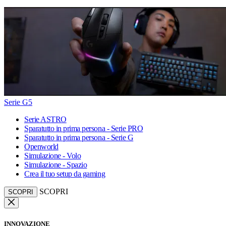
Serie G5
Serie ASTRO
Sparatutto in prima persona - Serie PRO
Sparatutto in prima persona - Serie G
Openworld
Simulazione - Volo
Simulazione - Spazio
Crea il tuo setup da gaming
SCOPRI
SCOPRI
INNOVAZIONE