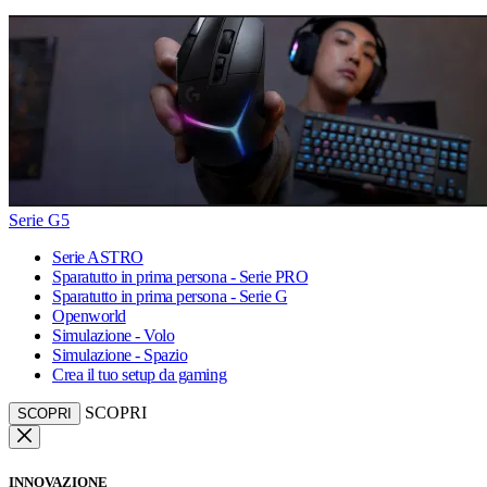
Serie G5
Serie ASTRO
Sparatutto in prima persona - Serie PRO
Sparatutto in prima persona - Serie G
Openworld
Simulazione - Volo
Simulazione - Spazio
Crea il tuo setup da gaming
SCOPRI
SCOPRI
INNOVAZIONE