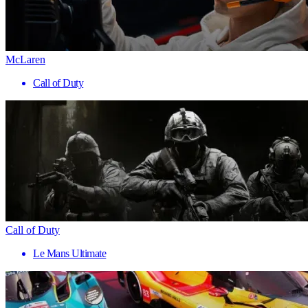
McLaren
Call of Duty
Call of Duty
Le Mans Ultimate