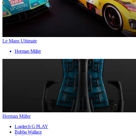
Le Mans Ultimate
Herman Miller
Herman Miller
Logitech G PLAY
Bubba Wallace