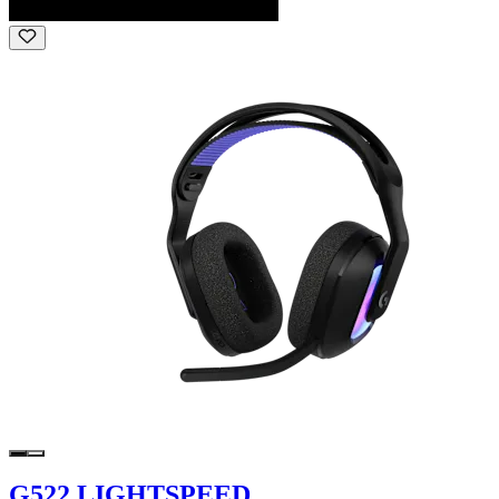
G522 LIGHTSPEED