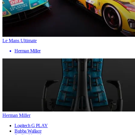
Le Mans Ultimate
Herman Miller
Herman Miller
Logitech G PLAY
Bubba Wallace