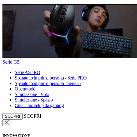
Serie G5
Serie ASTRO
Sparatutto in prima persona - Serie PRO
Sparatutto in prima persona - Serie G
Openworld
Simulazione - Volo
Simulazione - Spazio
Crea il tuo setup da gaming
SCOPRI
SCOPRI
INNOVAZIONE