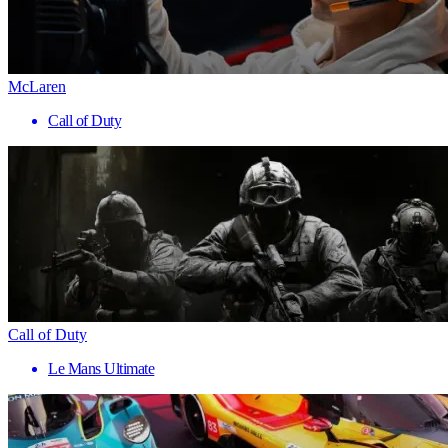
McLaren
Call of Duty
Call of Duty
Le Mans Ultimate