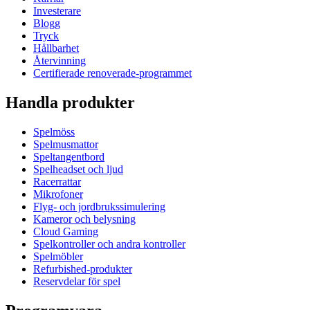
Investerare
Blogg
Tryck
Hållbarhet
Återvinning
Certifierade renoverade-programmet
Handla produkter
Spelmöss
Spelmusmattor
Speltangentbord
Spelheadset och ljud
Racerrattar
Mikrofoner
Flyg- och jordbrukssimulering
Kameror och belysning
Cloud Gaming
Spelkontroller och andra kontroller
Spelmöbler
Refurbished-produkter
Reservdelar för spel