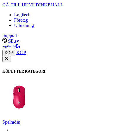
GÅ TILL HUVUDINNEHÅLL
Logitech
Företag
Utbildning
Support
SE,sv
KÖP
KÖP
KÖP EFTER KATEGORI
Spelmöss