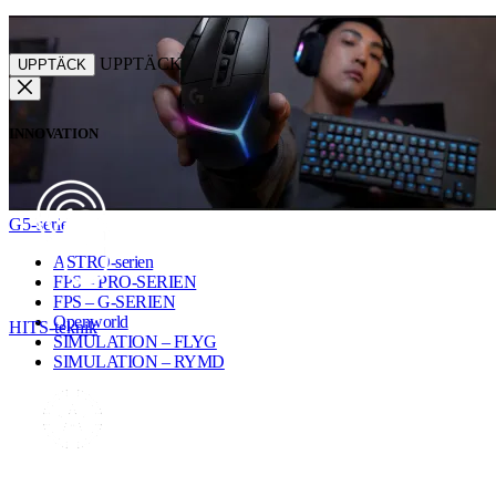
UPPTÄCK
UPPTÄCK
INNOVATION
G5-serien
ASTRO-serien
FPS – PRO-SERIEN
FPS – G-SERIEN
Openworld
HITS-teknik
SIMULATION – FLYG
SIMULATION – RYMD