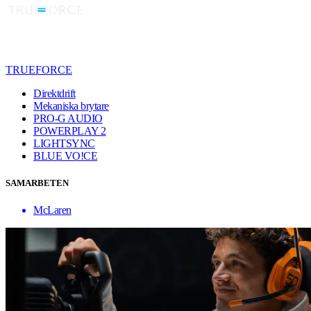
TRUEFORCE
Direktdrift
Mekaniska brytare
PRO-G AUDIO
POWERPLAY 2
LIGHTSYNC
BLUE VO!CE
SAMARBETEN
McLaren