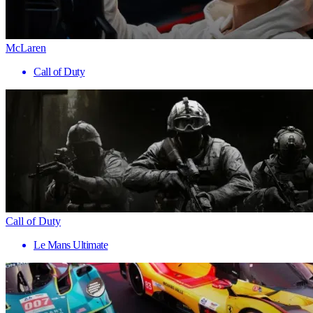
McLaren
Call of Duty
Call of Duty
Le Mans Ultimate