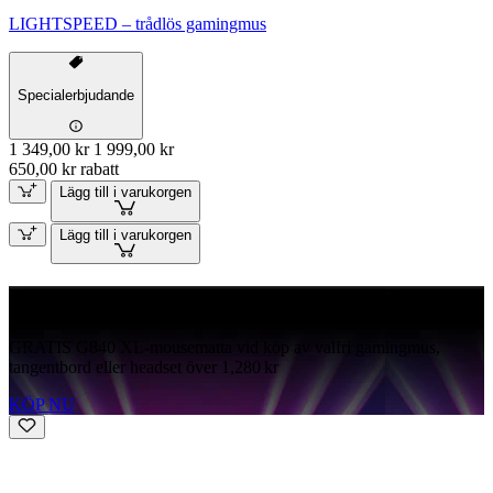
LIGHTSPEED – trådlös gamingmus
Specialerbjudande
1 349,00 kr
1 999,00 kr
650,00 kr rabatt
Lägg till i varukorgen
Lägg till i varukorgen
GRATIS G840
GRATIS G840 XL-mousematta vid köp av valfri gamingmus,
tangentbord eller headset över 1,280 kr
KÖP NU