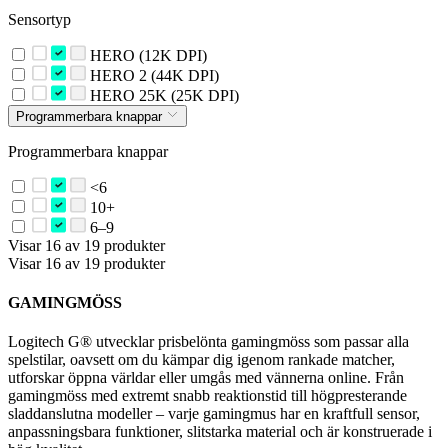
Sensortyp
HERO (12K DPI)
HERO 2 (44K DPI)
HERO 25K (25K DPI)
Programmerbara knappar
Programmerbara knappar
<6
10+
6–9
Visar 16 av 19 produkter
Visar 16 av 19 produkter
GAMINGMÖSS
Logitech G® utvecklar prisbelönta gamingmöss som passar alla
spelstilar, oavsett om du kämpar dig igenom rankade matcher,
utforskar öppna världar eller umgås med vännerna online. Från
gamingmöss med extremt snabb reaktionstid till högpresterande
sladdanslutna modeller – varje gamingmus har en kraftfull sensor,
anpassningsbara funktioner, slitstarka material och är konstruerade i