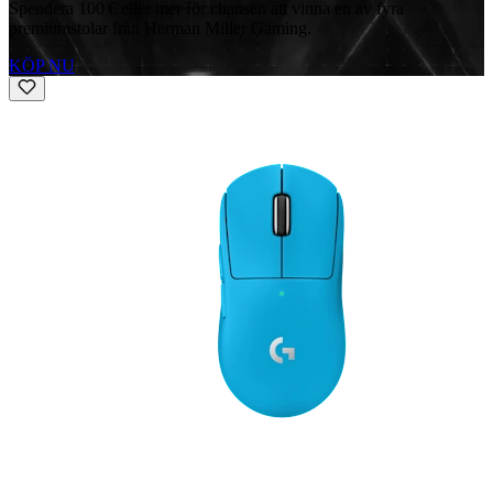
Spendera 100 € eller mer för chansen att vinna en av fyra
premiumstolar från Herman Miller Gaming.
KÖP NU