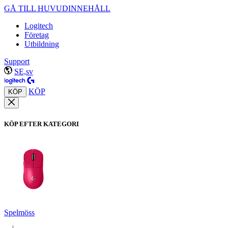
GÅ TILL HUVUDINNEHÅLL
Logitech
Företag
Utbildning
Support
SE,sv
KÖP
KÖP
KÖP EFTER KATEGORI
Spelmöss