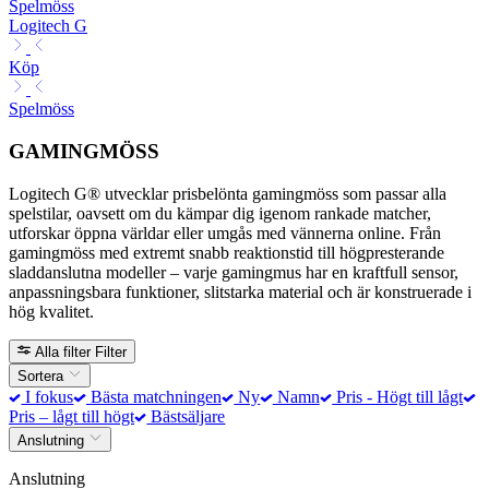
Spelmöss
Logitech G
Köp
Spelmöss
GAMINGMÖSS
Logitech G® utvecklar prisbelönta gamingmöss som passar alla
spelstilar, oavsett om du kämpar dig igenom rankade matcher,
utforskar öppna världar eller umgås med vännerna online. Från
gamingmöss med extremt snabb reaktionstid till högpresterande
sladdanslutna modeller – varje gamingmus har en kraftfull sensor,
anpassningsbara funktioner, slitstarka material och är konstruerade i
hög kvalitet.
Alla filter
Filter
Sortera
I fokus
Bästa matchningen
Ny
Namn
Pris - Högt till lågt
Pris – lågt till högt
Bästsäljare
Anslutning
Anslutning