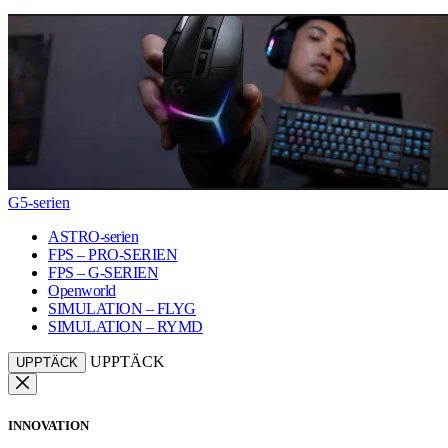
G5-serien
ASTRO-serien
FPS – PRO-SERIEN
FPS – G-SERIEN
Openworld
SIMULATION – FLYG
SIMULATION – RYMD
UPPTÄCK
UPPTÄCK
INNOVATION