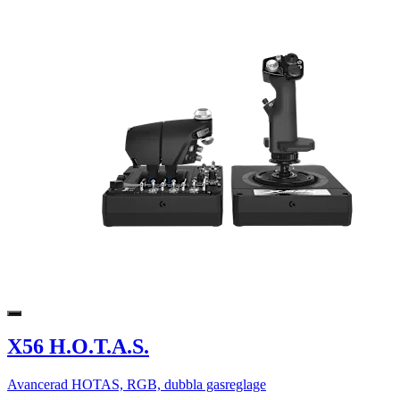
X56 H.O.T.A.S.
Avancerad HOTAS, RGB, dubbla gasreglage