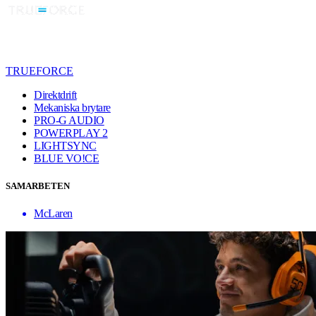
TRUEFORCE
Direktdrift
Mekaniska brytare
PRO-G AUDIO
POWERPLAY 2
LIGHTSYNC
BLUE VO!CE
SAMARBETEN
McLaren