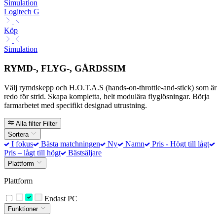
Simulation
Logitech G
Köp
Simulation
RYMD-, FLYG-, GÅRDSSIM
Välj rymdskepp och H.O.T.A.S (hands-on-throttle-and-stick) som är
redo för strid. Skapa kompletta, helt modulära flyglösningar. Börja
farmarbetet med specifikt designad utrustning.
Alla filter
Filter
Sortera
I fokus
Bästa matchningen
Ny
Namn
Pris - Högt till lågt
Pris – lågt till högt
Bästsäljare
Plattform
Plattform
Endast PC
Funktioner