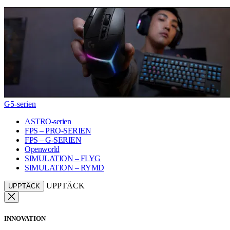
G5-serien
ASTRO-serien
FPS – PRO-SERIEN
FPS – G-SERIEN
Openworld
SIMULATION – FLYG
SIMULATION – RYMD
UPPTÄCK
UPPTÄCK
INNOVATION