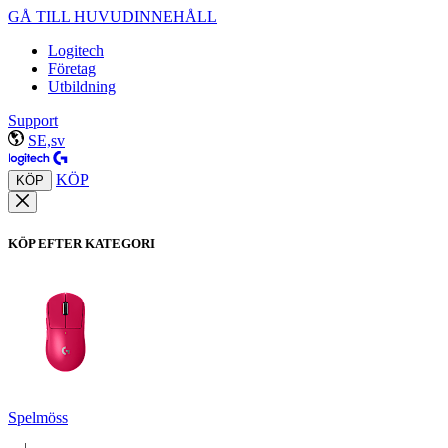
GÅ TILL HUVUDINNEHÅLL
Logitech
Företag
Utbildning
Support
SE,sv
KÖP
KÖP
KÖP EFTER KATEGORI
Spelmöss