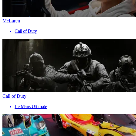
McLaren
Call of Duty
Call of Duty
Le Mans Ultimate