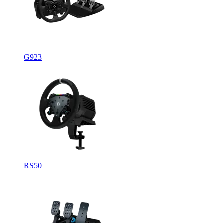
G923
RS50