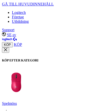
GÅ TILL HUVUDINNEHÅLL
Logitech
Företag
Utbildning
Support
SE,sv
KÖP
KÖP
KÖP EFTER KATEGORI
Spelmöss