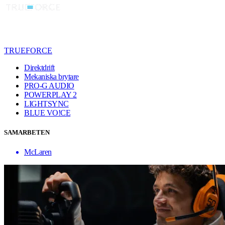
TRUEFORCE
Direktdrift
Mekaniska brytare
PRO-G AUDIO
POWERPLAY 2
LIGHTSYNC
BLUE VO!CE
SAMARBETEN
McLaren