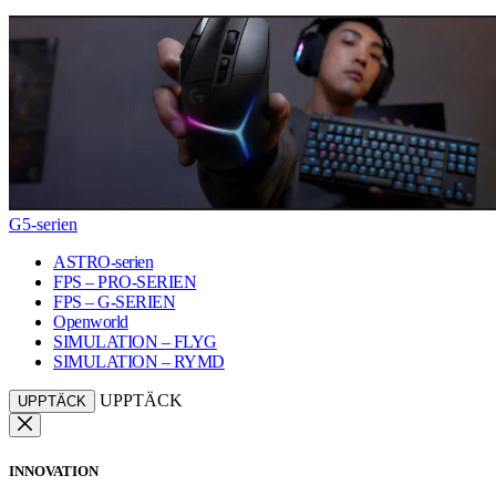
G5-serien
ASTRO-serien
FPS – PRO-SERIEN
FPS – G-SERIEN
Openworld
SIMULATION – FLYG
SIMULATION – RYMD
UPPTÄCK
UPPTÄCK
INNOVATION