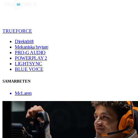
TRUEFORCE
Direktdrift
Mekaniska brytare
PRO-G AUDIO
POWERPLAY 2
LIGHTSYNC
BLUE VO!CE
SAMARBETEN
McLaren