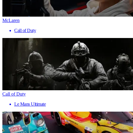
McLaren
Call of Duty
Call of Duty
Le Mans Ultimate