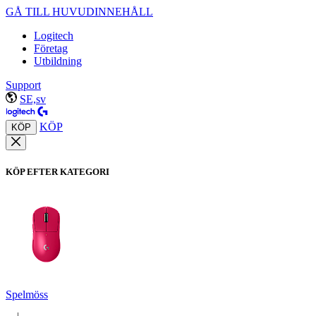
GÅ TILL HUVUDINNEHÅLL
Logitech
Företag
Utbildning
Support
SE,sv
KÖP
KÖP
KÖP EFTER KATEGORI
Spelmöss