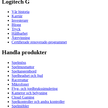
Logitech G
Vår historia
Karriär
Investerare
Blogg
Tryck
Hållbarhet
Återvinning
Certifierade renoverade-programmet
Handla produkter
Spelmöss
Spelmusmattor
Speltangentbord
Spelheadset och ljud
Racerrattar
Mikrofoner
Flyg- och jordbrukssimulering
Kameror och belysning
Cloud Gaming
Spelkontroller och andra kontroller
Spelmöbler