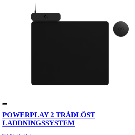
POWERPLAY 2 TRÅDLÖST
LADDNINGSSYSTEM