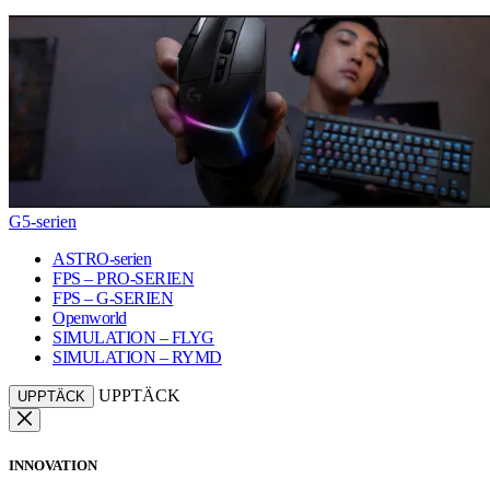
G5-serien
ASTRO-serien
FPS – PRO-SERIEN
FPS – G-SERIEN
Openworld
SIMULATION – FLYG
SIMULATION – RYMD
UPPTÄCK
UPPTÄCK
INNOVATION