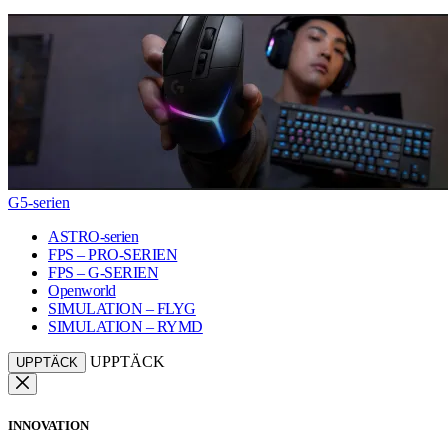
G5-serien
ASTRO-serien
FPS – PRO-SERIEN
FPS – G-SERIEN
Openworld
SIMULATION – FLYG
SIMULATION – RYMD
UPPTÄCK
UPPTÄCK
INNOVATION