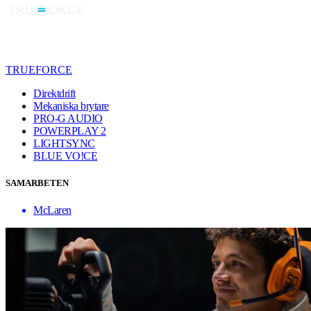
TRUEFORCE
Direktdrift
Mekaniska brytare
PRO-G AUDIO
POWERPLAY 2
LIGHTSYNC
BLUE VO!CE
SAMARBETEN
McLaren