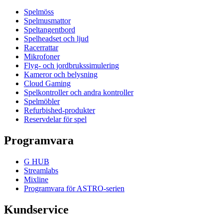
Spelmöss
Spelmusmattor
Speltangentbord
Spelheadset och ljud
Racerrattar
Mikrofoner
Flyg- och jordbrukssimulering
Kameror och belysning
Cloud Gaming
Spelkontroller och andra kontroller
Spelmöbler
Refurbished-produkter
Reservdelar för spel
Programvara
G HUB
Streamlabs
Mixline
Programvara för ASTRO-serien
Kundservice