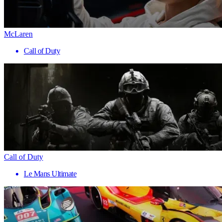
McLaren
Call of Duty
Call of Duty
Le Mans Ultimate