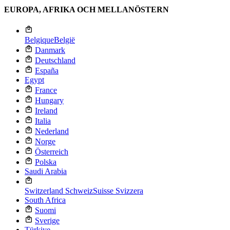
EUROPA, AFRIKA OCH MELLANÖSTERN
Belgique
België
Danmark
Deutschland
España
Egypt
France
Hungary
Ireland
Italia
Nederland
Norge
Österreich
Polska
Saudi Arabia
Switzerland
Schweiz
Suisse
Svizzera
South Africa
Suomi
Sverige
Türkiye