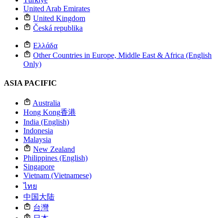
United Arab Emirates
United Kingdom
Česká republika
Ελλάδα
Other Countries in Europe, Middle East & Africa (English
Only)
ASIA PACIFIC
Australia
Hong Kong
香港
India (English)
Indonesia
Malaysia
New Zealand
Philippines (English)
Singapore
Vietnam (Vietnamese)
ไทย
中国大陆
台灣