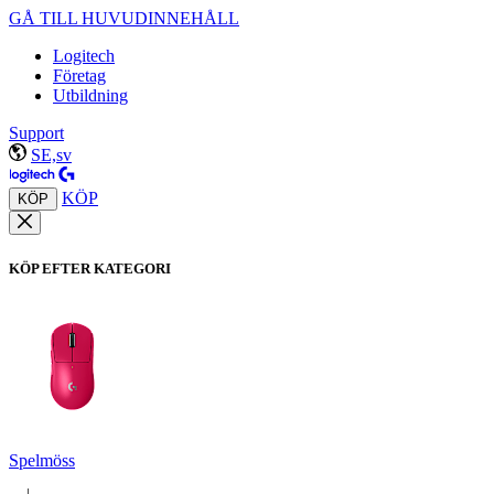
GÅ TILL HUVUDINNEHÅLL
Logitech
Företag
Utbildning
Support
SE,sv
KÖP
KÖP
KÖP EFTER KATEGORI
Spelmöss