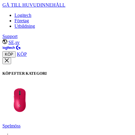
GÅ TILL HUVUDINNEHÅLL
Logitech
Företag
Utbildning
Support
SE,sv
KÖP
KÖP
KÖP EFTER KATEGORI
Spelmöss