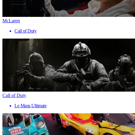
McLaren
Call of Duty
Call of Duty
Le Mans Ultimate