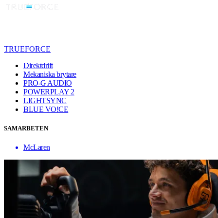
TRUEFORCE
Direktdrift
Mekaniska brytare
PRO-G AUDIO
POWERPLAY 2
LIGHTSYNC
BLUE VO!CE
SAMARBETEN
McLaren