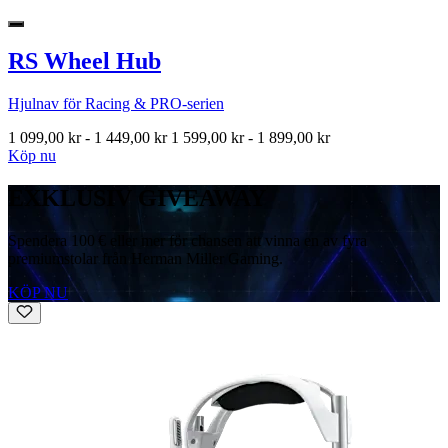
RS Wheel Hub
Hjulnav för Racing & PRO-serien
1 099,00 kr
-
1 449,00 kr
1 599,00 kr
-
1 899,00 kr
Köp nu
EXKLUSIV GIVEAWAY
Spendera 100 € eller mer för chansen att vinna en av fyra
premiumstolar från Herman Miller Gaming.
KÖP NU