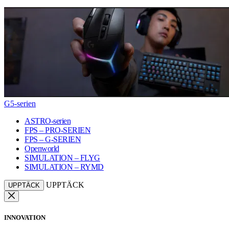
G5-serien
ASTRO-serien
FPS – PRO-SERIEN
FPS – G-SERIEN
Openworld
SIMULATION – FLYG
SIMULATION – RYMD
UPPTÄCK
UPPTÄCK
INNOVATION