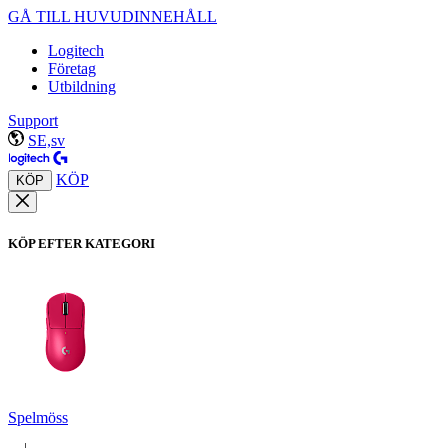
GÅ TILL HUVUDINNEHÅLL
Logitech
Företag
Utbildning
Support
SE,sv
KÖP
KÖP
KÖP EFTER KATEGORI
Spelmöss