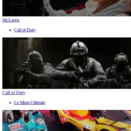
McLaren
Call of Duty
Call of Duty
Le Mans Ultimate