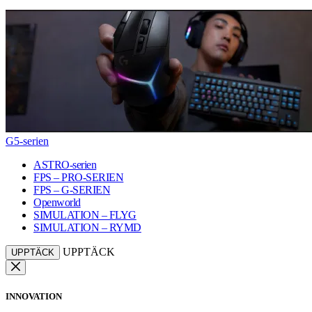
G5-serien
ASTRO-serien
FPS – PRO-SERIEN
FPS – G-SERIEN
Openworld
SIMULATION – FLYG
SIMULATION – RYMD
UPPTÄCK
UPPTÄCK
INNOVATION