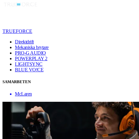
TRUEFORCE
Direktdrift
Mekaniska brytare
PRO-G AUDIO
POWERPLAY 2
LIGHTSYNC
BLUE VO!CE
SAMARBETEN
McLaren