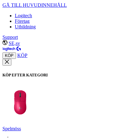
GÅ TILL HUVUDINNEHÅLL
Logitech
Företag
Utbildning
Support
SE,sv
KÖP
KÖP
KÖP EFTER KATEGORI
Spelmöss