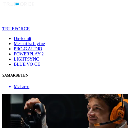
TRUEFORCE
Direktdrift
Mekaniska brytare
PRO-G AUDIO
POWERPLAY 2
LIGHTSYNC
BLUE VO!CE
SAMARBETEN
McLaren