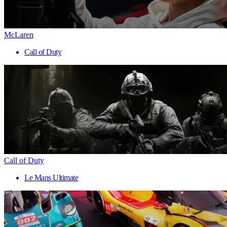
McLaren
Call of Duty
Call of Duty
Le Mans Ultimate