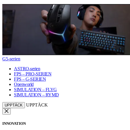
G5-serien
ASTRO-serien
FPS – PRO-SERIEN
FPS – G-SERIEN
Openworld
SIMULATION – FLYG
SIMULATION – RYMD
UPPTÄCK
UPPTÄCK
INNOVATION