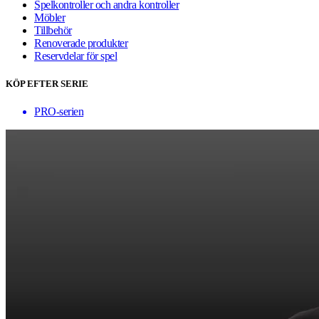
Spelkontroller och andra kontroller
Möbler
Tillbehör
Renoverade produkter
Reservdelar för spel
KÖP EFTER SERIE
PRO-serien