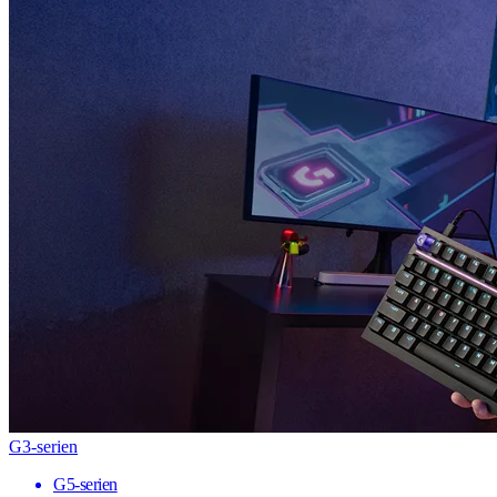
G3-serien
G5-serien