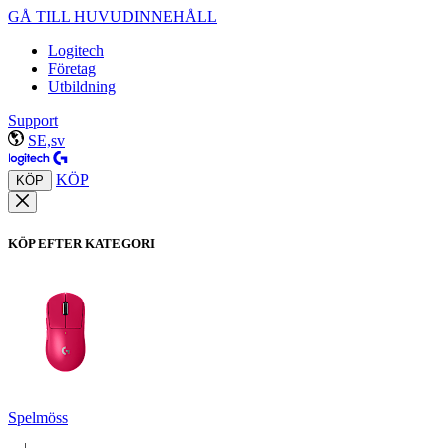
GÅ TILL HUVUDINNEHÅLL
Logitech
Företag
Utbildning
Support
SE,sv
KÖP
KÖP
KÖP EFTER KATEGORI
Spelmöss