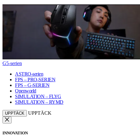
G5-serien
ASTRO-serien
FPS – PRO-SERIEN
FPS – G-SERIEN
Openworld
SIMULATION – FLYG
SIMULATION – RYMD
UPPTÄCK
UPPTÄCK
INNOVATION