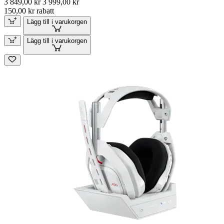
3 849,00 kr
3 999,00 kr
150,00 kr rabatt
Lägg till i varukorgen
Lägg till i varukorgen