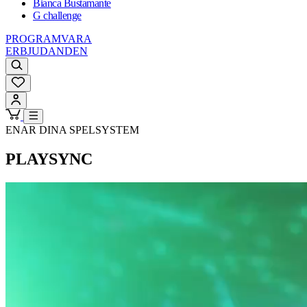
Bianca Bustamante
G challenge
PROGRAMVARA
ERBJUDANDEN
ENAR DINA SPELSYSTEM
PLAYSYNC