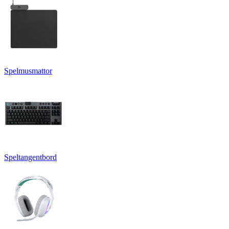
Spelmusmattor
Speltangentbord