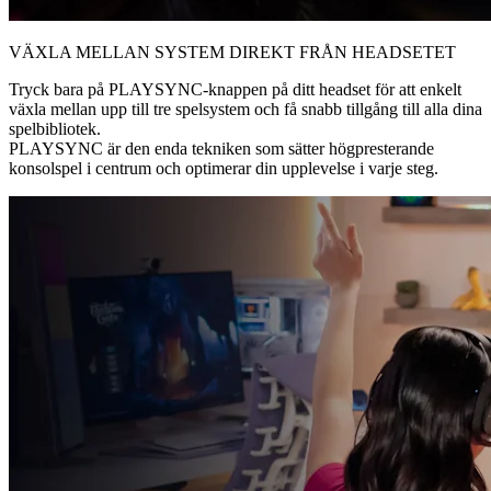
VÄXLA MELLAN SYSTEM DIREKT FRÅN HEADSETET
Tryck bara på PLAYSYNC-knappen på ditt headset för att enkelt
växla mellan upp till tre spelsystem och få snabb tillgång till alla dina
spelbibliotek.
PLAYSYNC är den enda tekniken som sätter högpresterande
konsolspel i centrum och optimerar din upplevelse i varje steg.