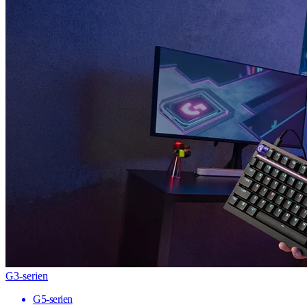
G3-serien
G5-serien