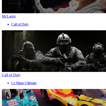
McLaren
Call of Duty
Call of Duty
Le Mans Ultimate