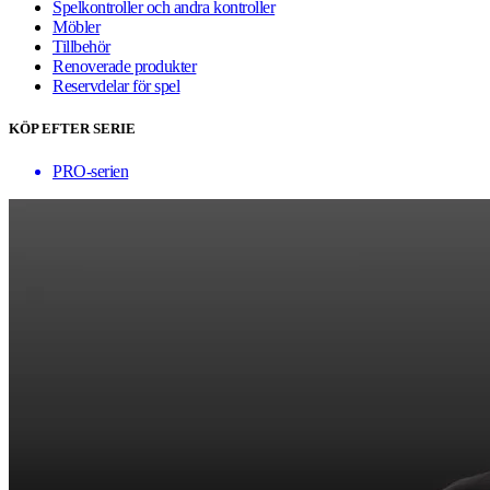
Spelkontroller och andra kontroller
Möbler
Tillbehör
Renoverade produkter
Reservdelar för spel
KÖP EFTER SERIE
PRO-serien