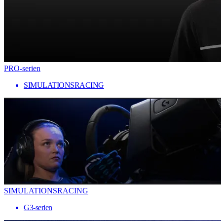
PRO-serien
SIMULATIONSRACING
SIMULATIONSRACING
G3-serien