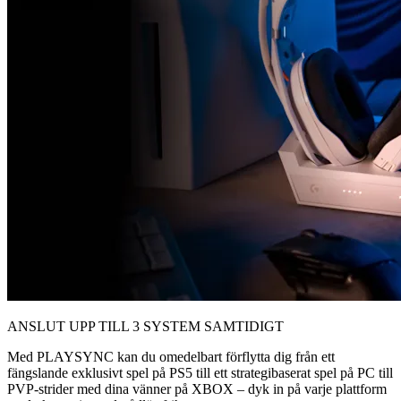
ANSLUT UPP TILL 3 SYSTEM SAMTIDIGT
Med PLAYSYNC kan du omedelbart förflytta dig från ett
fängslande exklusivt spel på PS5 till ett strategibaserat spel på PC till
PVP-strider med dina vänner på XBOX – dyk in på varje plattform