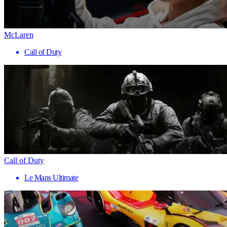
McLaren
Call of Duty
Call of Duty
Le Mans Ultimate