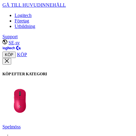
GÅ TILL HUVUDINNEHÅLL
Logitech
Företag
Utbildning
Support
SE,sv
KÖP
KÖP
KÖP EFTER KATEGORI
Spelmöss