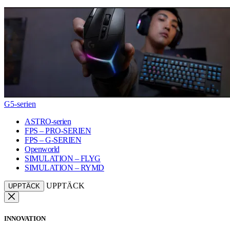
G5-serien
ASTRO-serien
FPS – PRO-SERIEN
FPS – G-SERIEN
Openworld
SIMULATION – FLYG
SIMULATION – RYMD
UPPTÄCK
UPPTÄCK
INNOVATION