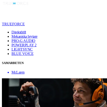
TRUEFORCE
Direktdrift
Mekaniska brytare
PRO-G AUDIO
POWERPLAY 2
LIGHTSYNC
BLUE VO!CE
SAMARBETEN
McLaren