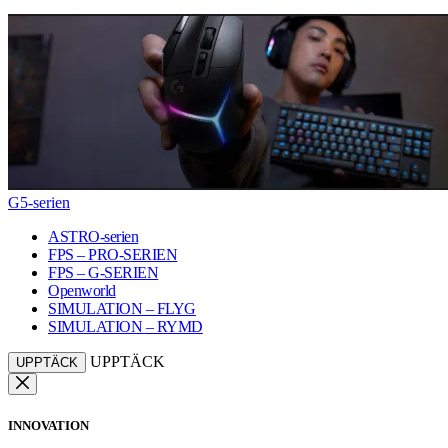
G5-serien
ASTRO-serien
FPS – PRO-SERIEN
FPS – G-SERIEN
Openworld
SIMULATION – FLYG
SIMULATION – RYMD
UPPTÄCK
UPPTÄCK
INNOVATION