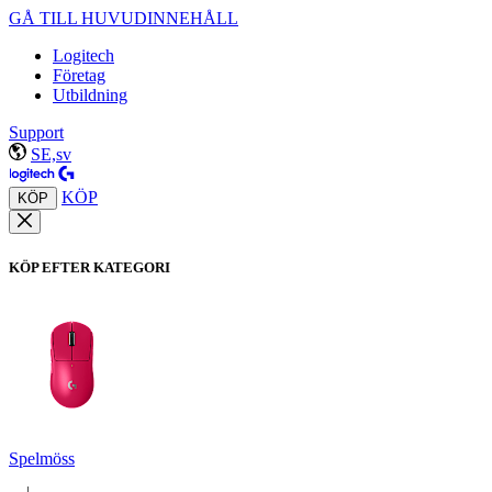
GÅ TILL HUVUDINNEHÅLL
Logitech
Företag
Utbildning
Support
SE,sv
KÖP
KÖP
KÖP EFTER KATEGORI
Spelmöss