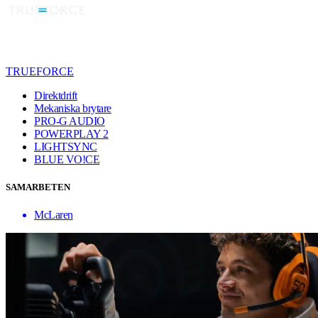
TRUEFORCE
Direktdrift
Mekaniska brytare
PRO-G AUDIO
POWERPLAY 2
LIGHTSYNC
BLUE VO!CE
SAMARBETEN
McLaren