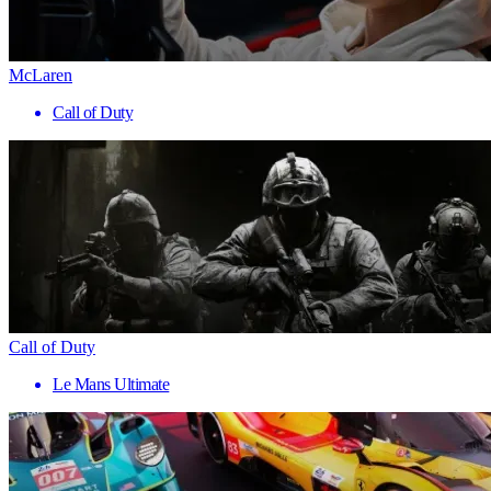
McLaren
Call of Duty
Call of Duty
Le Mans Ultimate