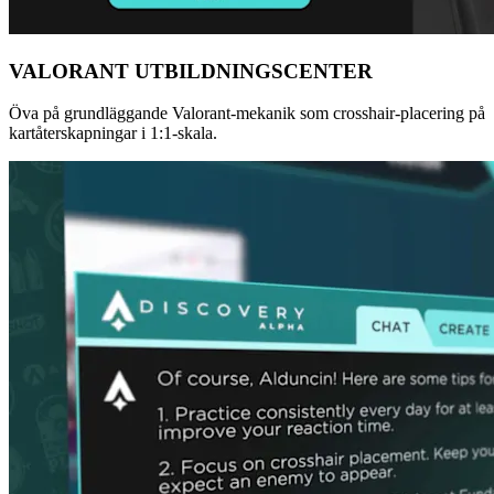
VALORANT UTBILDNINGSCENTER
Öva på grundläggande Valorant-mekanik som crosshair-placering på
kartåterskapningar i 1:1-skala.