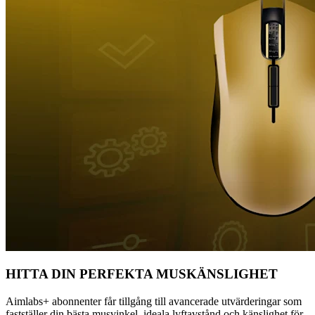
HITTA DIN PERFEKTA MUSKÄNSLIGHET
Aimlabs+ abonnenter får tillgång till avancerade utvärderingar som
fastställer din bästa musvinkel, ideala lyftavstånd och känslighet för