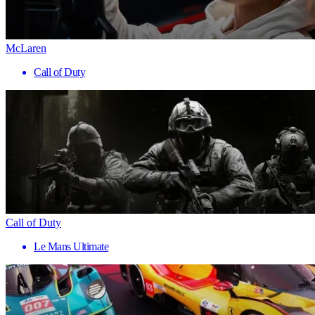
McLaren
Call of Duty
Call of Duty
Le Mans Ultimate