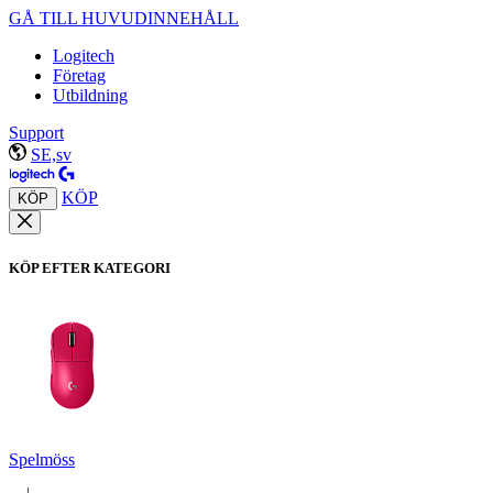
GÅ TILL HUVUDINNEHÅLL
Logitech
Företag
Utbildning
Support
SE,sv
KÖP
KÖP
KÖP EFTER KATEGORI
Spelmöss