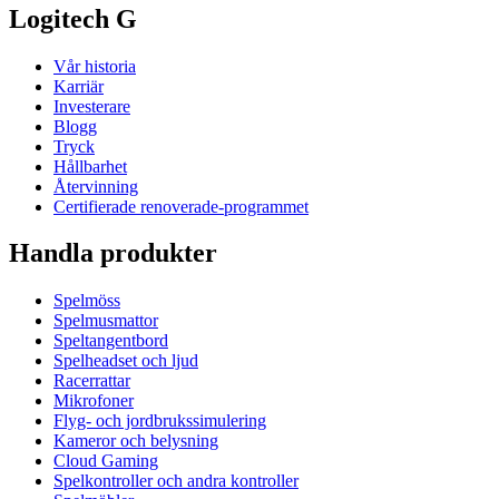
Logitech G
Vår historia
Karriär
Investerare
Blogg
Tryck
Hållbarhet
Återvinning
Certifierade renoverade-programmet
Handla produkter
Spelmöss
Spelmusmattor
Speltangentbord
Spelheadset och ljud
Racerrattar
Mikrofoner
Flyg- och jordbrukssimulering
Kameror och belysning
Cloud Gaming
Spelkontroller och andra kontroller