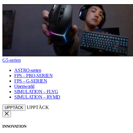
G5-serien
ASTRO-serien
FPS – PRO-SERIEN
FPS – G-SERIEN
Openworld
SIMULATION – FLYG
SIMULATION – RYMD
UPPTÄCK
UPPTÄCK
INNOVATION