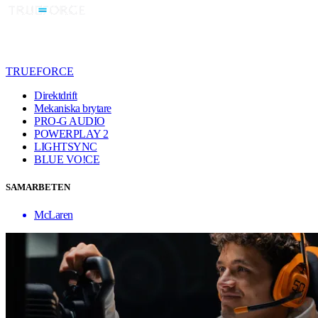
TRUEFORCE
Direktdrift
Mekaniska brytare
PRO-G AUDIO
POWERPLAY 2
LIGHTSYNC
BLUE VO!CE
SAMARBETEN
McLaren