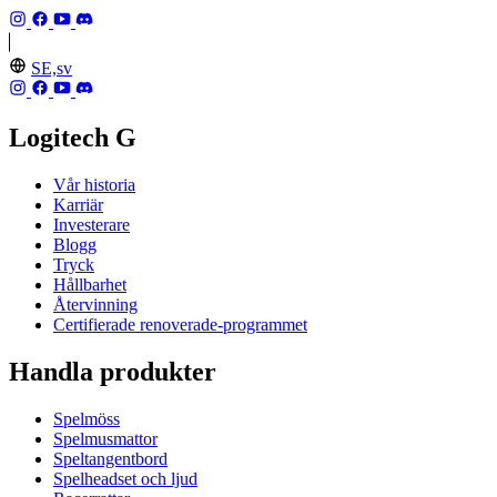
SE,sv
Logitech G
Vår historia
Karriär
Investerare
Blogg
Tryck
Hållbarhet
Återvinning
Certifierade renoverade-programmet
Handla produkter
Spelmöss
Spelmusmattor
Speltangentbord
Spelheadset och ljud