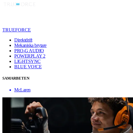
TRUEFORCE
Direktdrift
Mekaniska brytare
PRO-G AUDIO
POWERPLAY 2
LIGHTSYNC
BLUE VO!CE
SAMARBETEN
McLaren