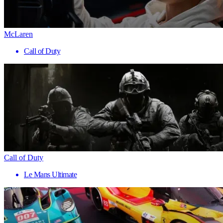
McLaren
Call of Duty
Call of Duty
Le Mans Ultimate