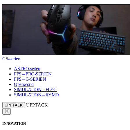
G5-serien
ASTRO-serien
FPS – PRO-SERIEN
FPS – G-SERIEN
Openworld
SIMULATION – FLYG
SIMULATION – RYMD
UPPTÄCK
UPPTÄCK
INNOVATION