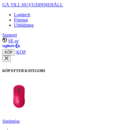
GÅ TILL HUVUDINNEHÅLL
Logitech
Företag
Utbildning
Support
SE,sv
KÖP
KÖP
KÖP EFTER KATEGORI
Spelmöss