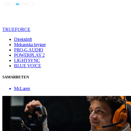
TRUEFORCE
Direktdrift
Mekaniska brytare
PRO-G AUDIO
POWERPLAY 2
LIGHTSYNC
BLUE VO!CE
SAMARBETEN
McLaren