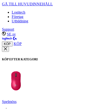
GÅ TILL HUVUDINNEHÅLL
Logitech
Företag
Utbildning
Support
SE,sv
KÖP
KÖP
KÖP EFTER KATEGORI
Spelmöss