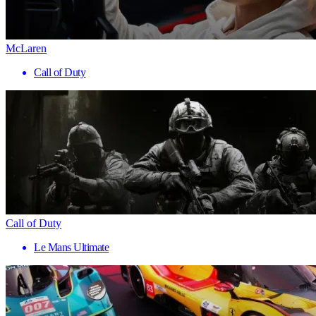
McLaren
Call of Duty
Call of Duty
Le Mans Ultimate