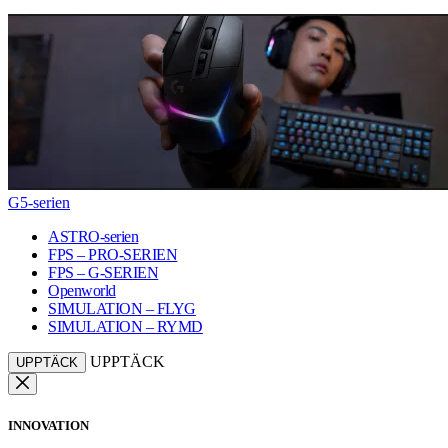
G5-serien
ASTRO-serien
FPS – PRO-SERIEN
FPS – G-SERIEN
Openworld
SIMULATION – FLYG
SIMULATION – RYMD
UPPTÄCK
UPPTÄCK
INNOVATION