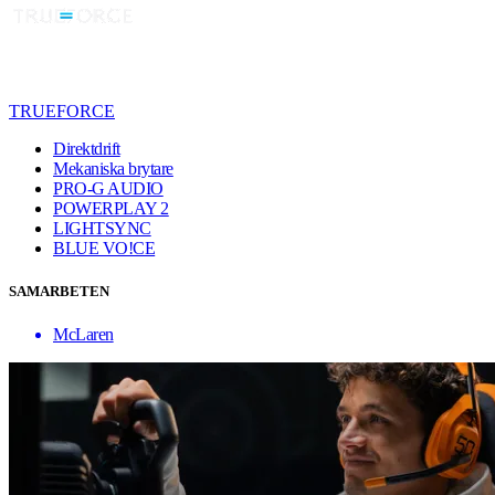
TRUEFORCE
Direktdrift
Mekaniska brytare
PRO-G AUDIO
POWERPLAY 2
LIGHTSYNC
BLUE VO!CE
SAMARBETEN
McLaren