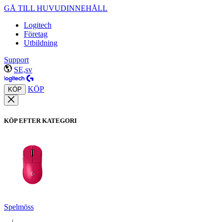
GÅ TILL HUVUDINNEHÅLL
Logitech
Företag
Utbildning
Support
SE,sv
KÖP
KÖP
KÖP EFTER KATEGORI
Spelmöss