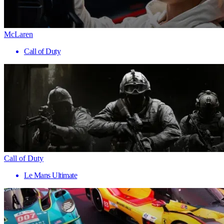
McLaren
Call of Duty
Call of Duty
Le Mans Ultimate