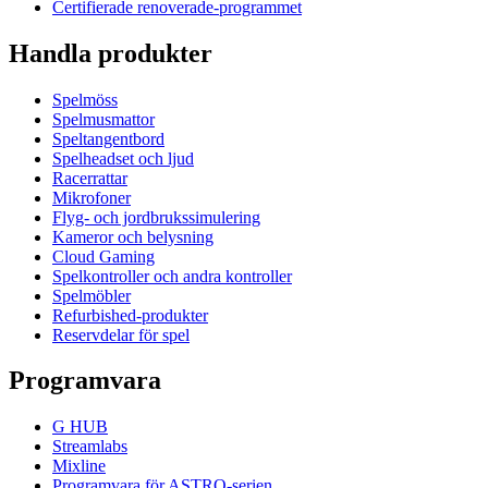
Certifierade renoverade-programmet
Handla produkter
Spelmöss
Spelmusmattor
Speltangentbord
Spelheadset och ljud
Racerrattar
Mikrofoner
Flyg- och jordbrukssimulering
Kameror och belysning
Cloud Gaming
Spelkontroller och andra kontroller
Spelmöbler
Refurbished-produkter
Reservdelar för spel
Programvara
G HUB
Streamlabs
Mixline
Programvara för ASTRO-serien