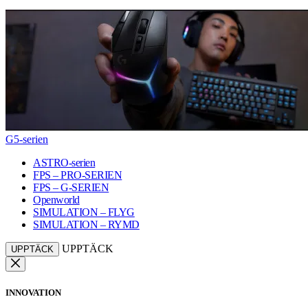
G5-serien
ASTRO-serien
FPS – PRO-SERIEN
FPS – G-SERIEN
Openworld
SIMULATION – FLYG
SIMULATION – RYMD
UPPTÄCK
UPPTÄCK
INNOVATION