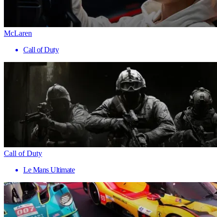
McLaren
Call of Duty
Call of Duty
Le Mans Ultimate