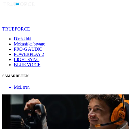
TRUEFORCE
Direktdrift
Mekaniska brytare
PRO-G AUDIO
POWERPLAY 2
LIGHTSYNC
BLUE VO!CE
SAMARBETEN
McLaren