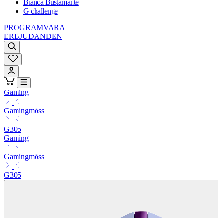
Bianca Bustamante
G challenge
PROGRAMVARA
ERBJUDANDEN
Gaming
Gamingmöss
G305
Gaming
Gamingmöss
G305