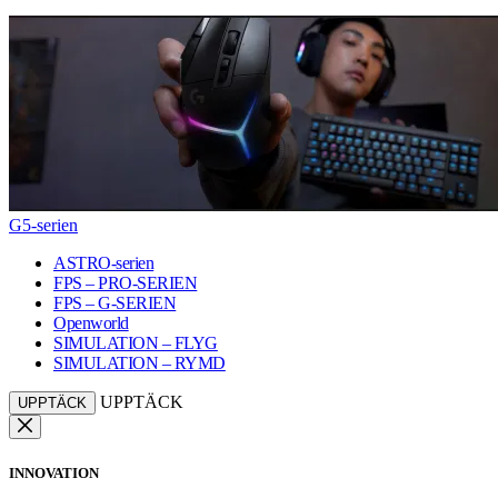
G5-serien
ASTRO-serien
FPS – PRO-SERIEN
FPS – G-SERIEN
Openworld
SIMULATION – FLYG
SIMULATION – RYMD
UPPTÄCK
UPPTÄCK
INNOVATION