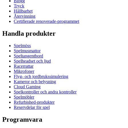
Blogg
Tryck
Hållbarhet
Återvinning
Certifierade renoverade-programmet
Handla produkter
Spelmöss
Spelmusmattor
Speltangentbord
Spelheadset och ljud
Racerrattar
Mikrofoner
Flyg- och jordbrukssimulering
Kameror och belysning
Cloud Gaming
Spelkontroller och andra kontroller
Spelmöbler
Refurbished-produkter
Reservdelar för spel
Programvara