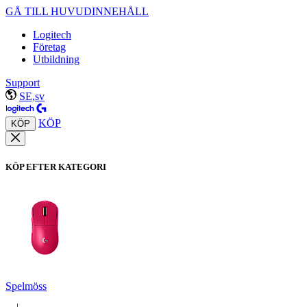
GÅ TILL HUVUDINNEHÅLL
Logitech
Företag
Utbildning
Support
SE,sv
KÖP
KÖP
KÖP EFTER KATEGORI
Spelmöss