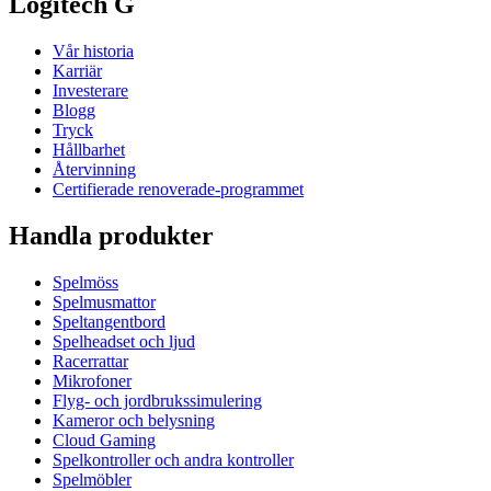
Logitech G
Vår historia
Karriär
Investerare
Blogg
Tryck
Hållbarhet
Återvinning
Certifierade renoverade-programmet
Handla produkter
Spelmöss
Spelmusmattor
Speltangentbord
Spelheadset och ljud
Racerrattar
Mikrofoner
Flyg- och jordbrukssimulering
Kameror och belysning
Cloud Gaming
Spelkontroller och andra kontroller
Spelmöbler