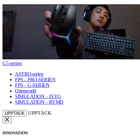
G5-serien
ASTRO-serien
FPS – PRO-SERIEN
FPS – G-SERIEN
Openworld
SIMULATION – FLYG
SIMULATION – RYMD
UPPTÄCK
UPPTÄCK
INNOVATION