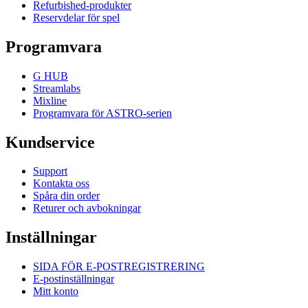
Refurbished-produkter
Reservdelar för spel
Programvara
G HUB
Streamlabs
Mixline
Programvara för ASTRO-serien
Kundservice
Support
Kontakta oss
Spåra din order
Returer och avbokningar
Inställningar
SIDA FÖR E-POSTREGISTRERING
E-postinställningar
Mitt konto