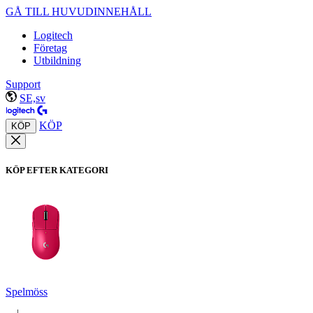
GÅ TILL HUVUDINNEHÅLL
Logitech
Företag
Utbildning
Support
SE,sv
KÖP
KÖP
KÖP EFTER KATEGORI
Spelmöss