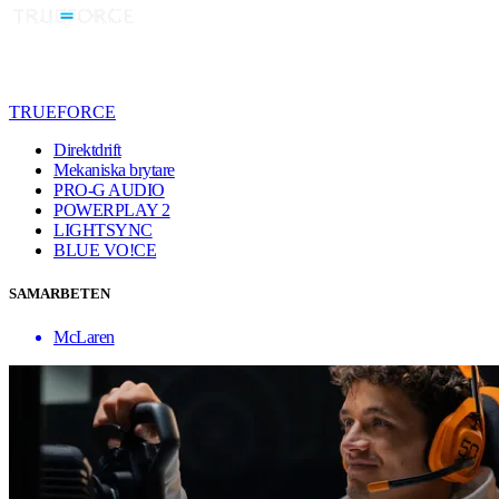
TRUEFORCE
Direktdrift
Mekaniska brytare
PRO-G AUDIO
POWERPLAY 2
LIGHTSYNC
BLUE VO!CE
SAMARBETEN
McLaren