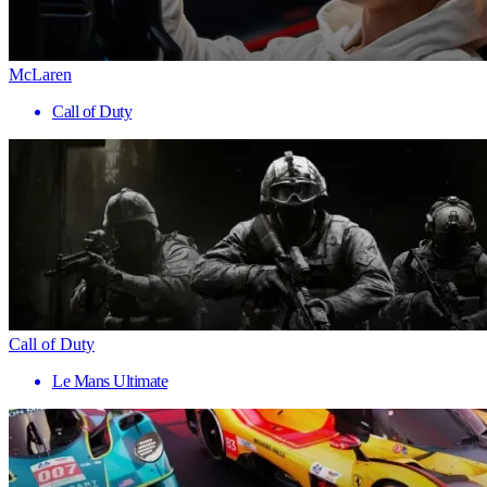
McLaren
Call of Duty
Call of Duty
Le Mans Ultimate