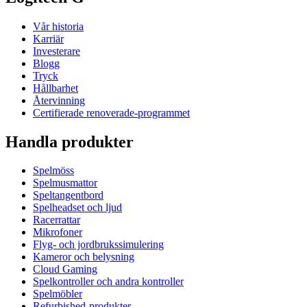
Vår historia
Karriär
Investerare
Blogg
Tryck
Hållbarhet
Återvinning
Certifierade renoverade-programmet
Handla produkter
Spelmöss
Spelmusmattor
Speltangentbord
Spelheadset och ljud
Racerrattar
Mikrofoner
Flyg- och jordbrukssimulering
Kameror och belysning
Cloud Gaming
Spelkontroller och andra kontroller
Spelmöbler
Refurbished-produkter