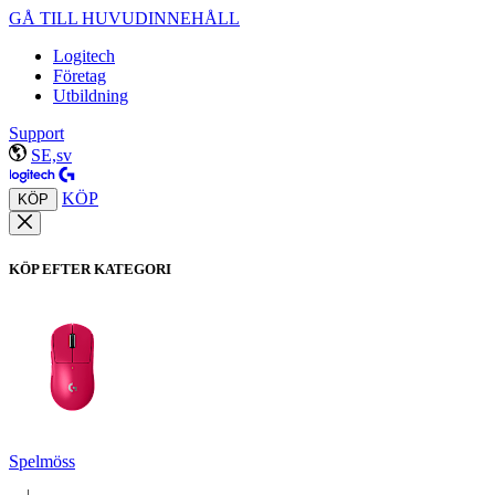
GÅ TILL HUVUDINNEHÅLL
Logitech
Företag
Utbildning
Support
SE,sv
KÖP
KÖP
KÖP EFTER KATEGORI
Spelmöss