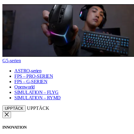
G5-serien
ASTRO-serien
FPS – PRO-SERIEN
FPS – G-SERIEN
Openworld
SIMULATION – FLYG
SIMULATION – RYMD
UPPTÄCK
UPPTÄCK
INNOVATION