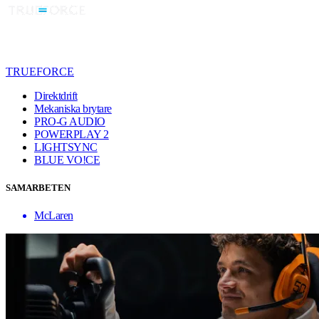
TRUEFORCE
Direktdrift
Mekaniska brytare
PRO-G AUDIO
POWERPLAY 2
LIGHTSYNC
BLUE VO!CE
SAMARBETEN
McLaren