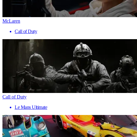
McLaren
Call of Duty
Call of Duty
Le Mans Ultimate