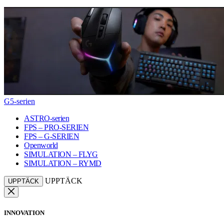
G5-serien
ASTRO-serien
FPS – PRO-SERIEN
FPS – G-SERIEN
Openworld
SIMULATION – FLYG
SIMULATION – RYMD
UPPTÄCK
UPPTÄCK
INNOVATION