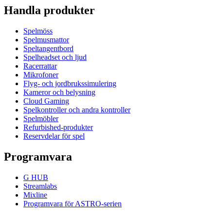
Handla produkter
Spelmöss
Spelmusmattor
Speltangentbord
Spelheadset och ljud
Racerrattar
Mikrofoner
Flyg- och jordbrukssimulering
Kameror och belysning
Cloud Gaming
Spelkontroller och andra kontroller
Spelmöbler
Refurbished-produkter
Reservdelar för spel
Programvara
G HUB
Streamlabs
Mixline
Programvara för ASTRO-serien