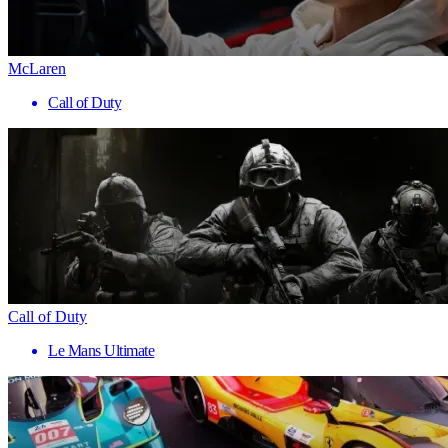
McLaren
Call of Duty
Call of Duty
Le Mans Ultimate