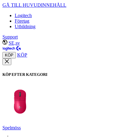
GÅ TILL HUVUDINNEHÅLL
Logitech
Företag
Utbildning
Support
SE,sv
KÖP
KÖP
KÖP EFTER KATEGORI
Spelmöss