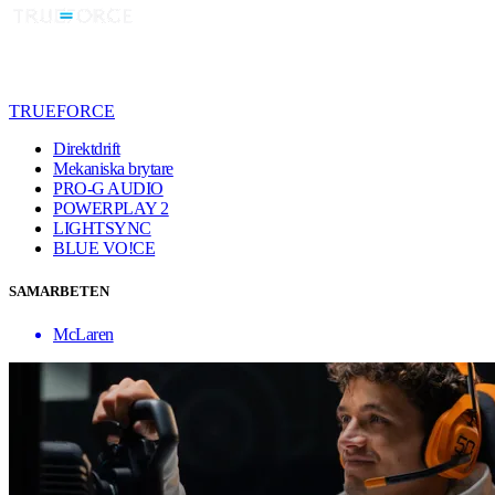
TRUEFORCE
Direktdrift
Mekaniska brytare
PRO-G AUDIO
POWERPLAY 2
LIGHTSYNC
BLUE VO!CE
SAMARBETEN
McLaren