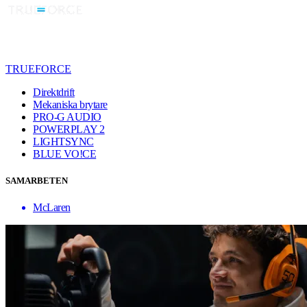
TRUEFORCE
Direktdrift
Mekaniska brytare
PRO-G AUDIO
POWERPLAY 2
LIGHTSYNC
BLUE VO!CE
SAMARBETEN
McLaren