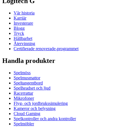
Logitech G
Vår historia
Karriär
Investerare
Blogg
Tryck
Hållbarhet
Återvinning
Certifierade renoverade-programmet
Handla produkter
Spelmöss
Spelmusmattor
Speltangentbord
Spelheadset och ljud
Racerrattar
Mikrofoner
Flyg- och jordbrukssimulering
Kameror och belysning
Cloud Gaming
Spelkontroller och andra kontroller
Spelmöbler