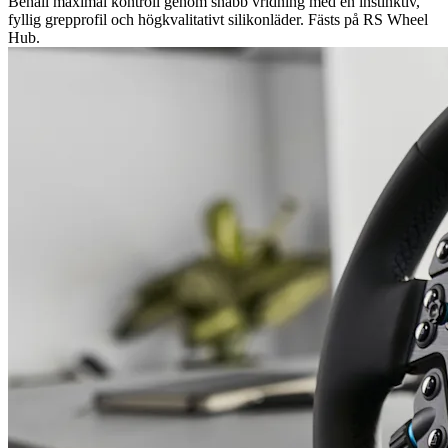
Behåll maximal kontroll genom snabb vridning med en instinktiv,
fyllig grepprofil och högkvalitativt silikonläder. Fästs på RS Wheel
Hub.