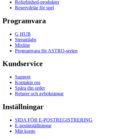
Refurbished-produkter
Reservdelar för spel
Programvara
G HUB
Streamlabs
Mixline
Programvara för ASTRO-serien
Kundservice
Support
Kontakta oss
Spåra din order
Returer och avbokningar
Inställningar
SIDA FÖR E-POSTREGISTRERING
E-postinställningar
Mitt konto