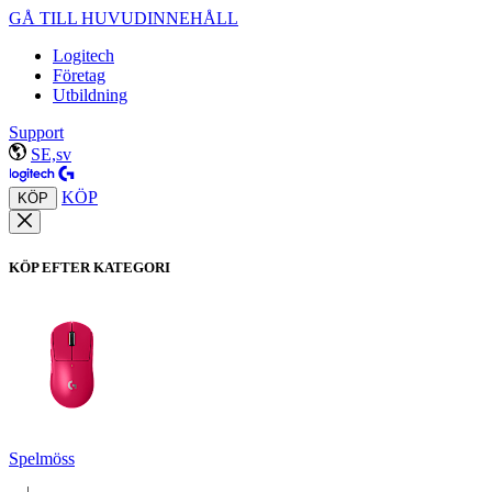
GÅ TILL HUVUDINNEHÅLL
Logitech
Företag
Utbildning
Support
SE,sv
KÖP
KÖP
KÖP EFTER KATEGORI
Spelmöss