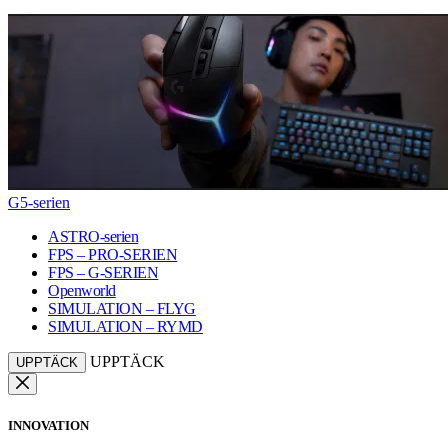
G5-serien
ASTRO-serien
FPS – PRO-SERIEN
FPS – G-SERIEN
Openworld
SIMULATION – FLYG
SIMULATION – RYMD
UPPTÄCK
UPPTÄCK
INNOVATION