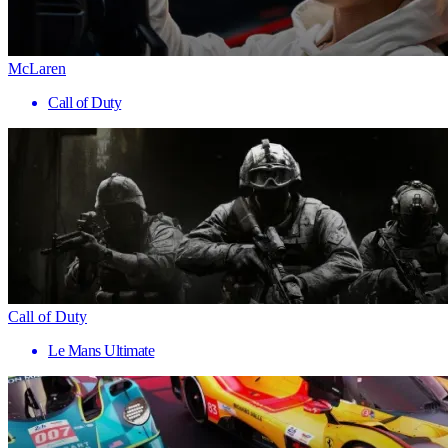
McLaren
Call of Duty
Call of Duty
Le Mans Ultimate