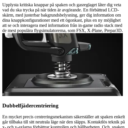
Upplysta kritiska knappar på spaken och gasreglaget låter dig veta
vad du ska trycka på när tiden är avgörande. En förbättrad LCD-
skärm, med justerbar bakgrundsbelysning, ger dig information om
dina knappkonfigurationer med ett ögonkast, plus en ny möjlighet
att se och interagera med information från in-game radio stack med
de mest populära flygsimulatorerna, som FSX, X-Plane, Prepar3D.
Dubbelfjädercentriering
En mycket precis centreringsmekanism säkerställer att spaken enkelt
går tillbaka till sitt neutrala läge när den släpps. Kontaktlös teknik på
x- och y-axlarna förbättrar kontrollen och hållbarheten. Och, spaken