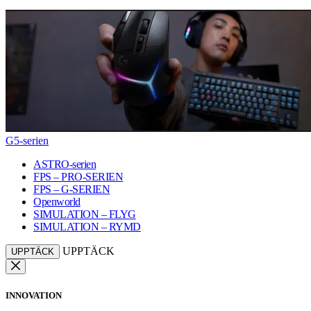
G5-serien
ASTRO-serien
FPS – PRO-SERIEN
FPS – G-SERIEN
Openworld
SIMULATION – FLYG
SIMULATION – RYMD
UPPTÄCK
UPPTÄCK
INNOVATION