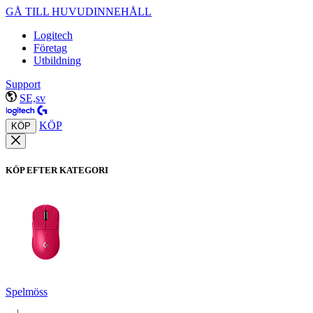
GÅ TILL HUVUDINNEHÅLL
Logitech
Företag
Utbildning
Support
SE,sv
KÖP
KÖP
KÖP EFTER KATEGORI
Spelmöss