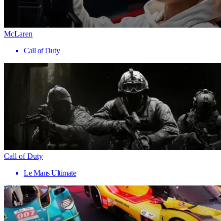
McLaren
Call of Duty
Call of Duty
Le Mans Ultimate