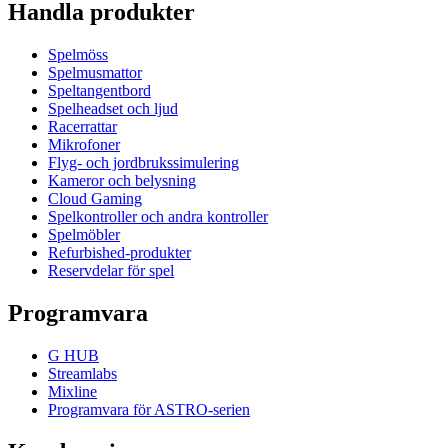
Handla produkter
Spelmöss
Spelmusmattor
Speltangentbord
Spelheadset och ljud
Racerrattar
Mikrofoner
Flyg- och jordbrukssimulering
Kameror och belysning
Cloud Gaming
Spelkontroller och andra kontroller
Spelmöbler
Refurbished-produkter
Reservdelar för spel
Programvara
G HUB
Streamlabs
Mixline
Programvara för ASTRO-serien