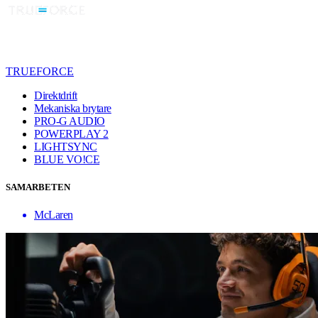
TRUEFORCE
Direktdrift
Mekaniska brytare
PRO-G AUDIO
POWERPLAY 2
LIGHTSYNC
BLUE VO!CE
SAMARBETEN
McLaren