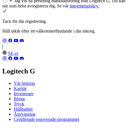
Jag vill ha personlig marknadsföring från Logitech G. Du kan
när som helst avregistrera dig. Se vår
integritetspolicy.
Tack för din registrering.
Håll utkik efter ett välkomsterbjudande i din inkorg.
SE,sv
Logitech G
Vår historia
Karriär
Investerare
Blogg
Tryck
Hållbarhet
Återvinning
Certifierade renoverade-programmet