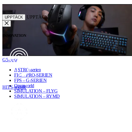
UPPTÄCK
UPPTÄCK
INNOVATION
G5-serien
ASTRO-serien
FPS – PRO-SERIEN
FPS – G-SERIEN
Openworld
HITS-teknik
SIMULATION – FLYG
SIMULATION – RYMD