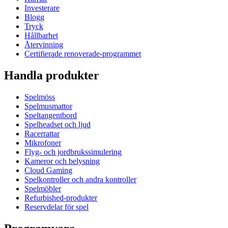
Investerare
Blogg
Tryck
Hållbarhet
Återvinning
Certifierade renoverade-programmet
Handla produkter
Spelmöss
Spelmusmattor
Speltangentbord
Spelheadset och ljud
Racerrattar
Mikrofoner
Flyg- och jordbrukssimulering
Kameror och belysning
Cloud Gaming
Spelkontroller och andra kontroller
Spelmöbler
Refurbished-produkter
Reservdelar för spel