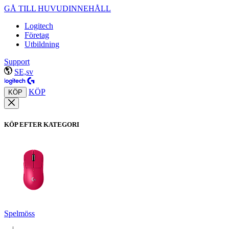
GÅ TILL HUVUDINNEHÅLL
Logitech
Företag
Utbildning
Support
SE,sv
KÖP
KÖP
KÖP EFTER KATEGORI
Spelmöss