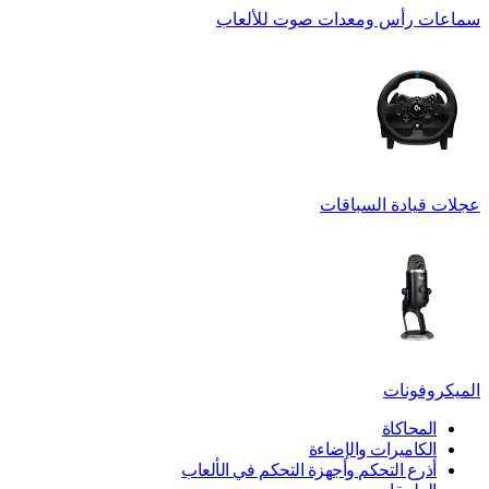
سماعات رأس ومعدات صوت للألعاب
عجلات قيادة السباقات
الميكروفونات
المحاكاة
الكاميرات والإضاءة
أذرع التحكم وأجهزة التحكم في الألعاب