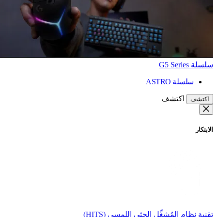
سلسلة G5 Series
سلسلة ASTRO
اكتشف
اكتشف
الابتكار
تقنية نظام المُشغِّل الحثي اللمسي (HITS)