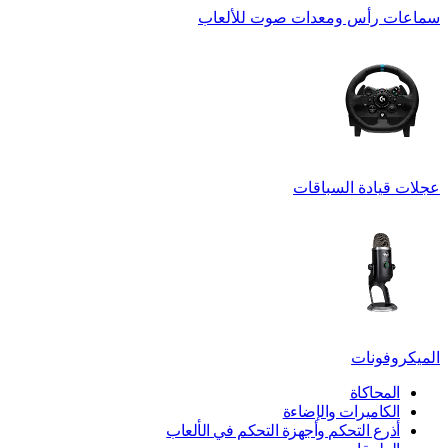
سماعات رأس ومعدات صوت للألعاب
عجلات قيادة السباقات
الميكروفونات
المحاكاة
الكاميرات والإضاءة
أذرع التحكم وأجهزة التحكم في الألعاب