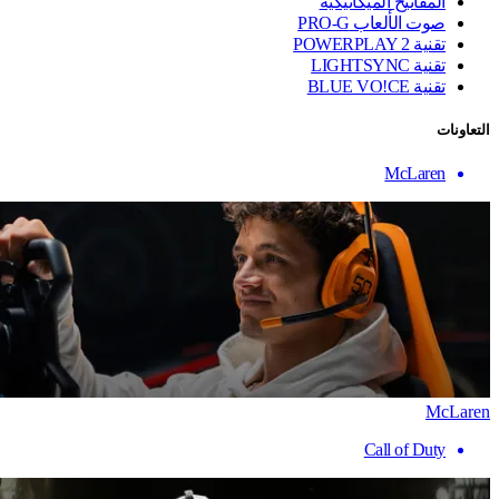
المفاتيح الميكانيكية
صوت الألعاب PRO-G
تقنية ‏POWERPLAY 2
تقنية LIGHTSYNC
تقنية BLUE VO!CE
التعاونات
McLaren
McLaren
Call of Duty