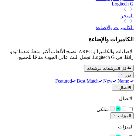
Logitech G
المتجر
الكاميرات والإضاءة
الكاميرات والإضاءة
الإضاءات والكاميرا و ARPG. تصبح الألعاب أكثر متعةً عندما تبدو
رائعًا. في Logitech G، نجعل البث عالي الجودة متاحًا للجميع.
كل المرشحات
مرشحات
فرز
Best Match
New
Name
Featured
الاتصال
الاتصال
‫سلكي‬
الميزات
الميزات