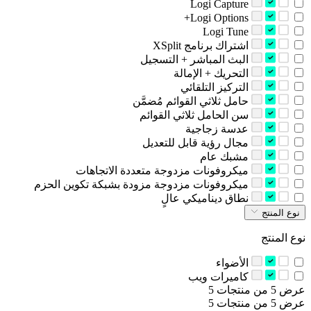
Logi Capture
Logi Options+
Logi Tune
‫اشتراك برنامج ‎XSplit‏‬
‫البث المباشر + التسجيل‬
‫التحريك + الإمالة‬
‫التركيز التلقائي‬
‫حامل ثلاثي القوائم مُضمَّن‬
‫سن الحامل ثلاثي القوائم‬
‫عدسة زجاجية‬
‫مجال رؤية قابل للتعديل‬
‫مشبك عام‬
‫ميكروفونات مزدوجة متعددة الاتجاهات‬
‫ميكروفونات مزدوجة مزودة بشبكة تكوين الحزم‬
‫نطاق ديناميكي عالٍ‬
نوع المنتج
نوع المنتج
‫الأضواء‬
‫كاميرات ويب‬
عرض 5 من منتجات 5
عرض 5 من منتجات 5