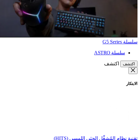
سلسلة G5 Series
سلسلة ASTRO
اكتشف
اكتشف
الابتكار
تقنية نظام المُشغِّل الحثي اللمسي (HITS)