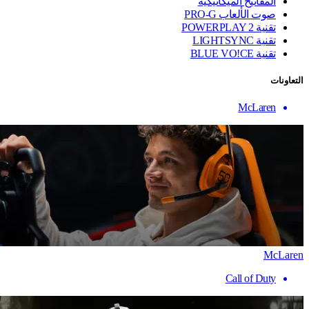
المفاتيح الميكانيكية
صوت الألعاب PRO-G
تقنية ‏POWERPLAY 2
تقنية LIGHTSYNC
تقنية BLUE VO!CE
التعاونات
McLaren
McLaren
Call of Duty