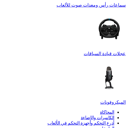
سماعات رأس ومعدات صوت للألعاب
عجلات قيادة السباقات
الميكروفونات
المحاكاة
الكاميرات والإضاءة
أذرع التحكم وأجهزة التحكم في الألعاب