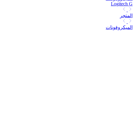
Logitech G
المتجر
الميكروفونات
ميكروفونات للألعاب
صُممت ميكروفونات الألعاب من Logitech G® لتقديم صوت عالي
الجودة للاعبين ومقدمي البث المباشر ومقدمي البودكاست ومنشئي
المحتوى. تضمن ميكروفونات الألعاب المتعددة الاستخدامات وسهلة
الاستخدام لدينا أن صوتك يصل بصوت عالٍ وواضح، سواء كنت
تتحدث إلى (أو تصرخ في) فريقك أثناء اللعب عبر الإنترنت أو تبث بثًا
مباشرًا للعالم أجمع.
كل المرشحات
مرشحات
فرز
Best Match
New
Name
Featured
الاتصال
الاتصال
USB