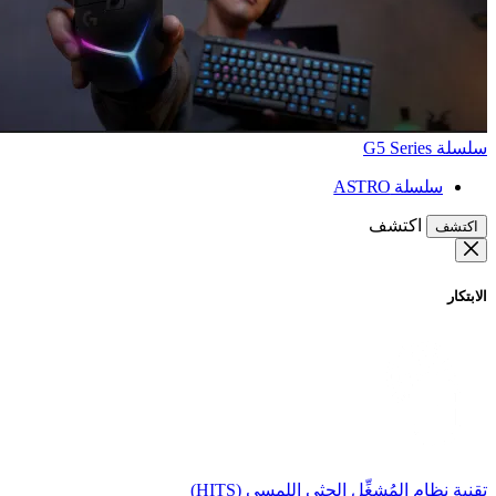
سلسلة G5 Series
سلسلة ASTRO
اكتشف
اكتشف
الابتكار
تقنية نظام المُشغِّل الحثي اللمسي (HITS)