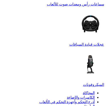
سماعات رأس ومعدات صوت للألعاب
عجلات قيادة السباقات
الميكروفونات
المحاكاة
الكاميرات والإضاءة
أذرع التحكم وأجهزة التحكم في الألعاب