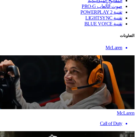
المفاتيح الميكانيكية
صوت الألعاب PRO-G
تقنية ‏POWERPLAY 2
تقنية LIGHTSYNC
تقنية BLUE VO!CE
التعاونات
McLaren
McLaren
Call of Duty