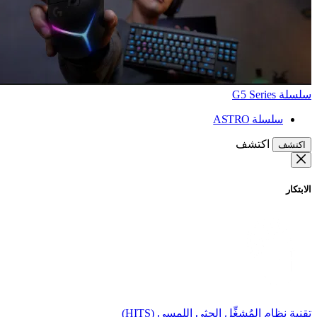
سلسلة G5 Series
سلسلة ASTRO
اكتشف
اكتشف
الابتكار
تقنية نظام المُشغِّل الحثي اللمسي (HITS)