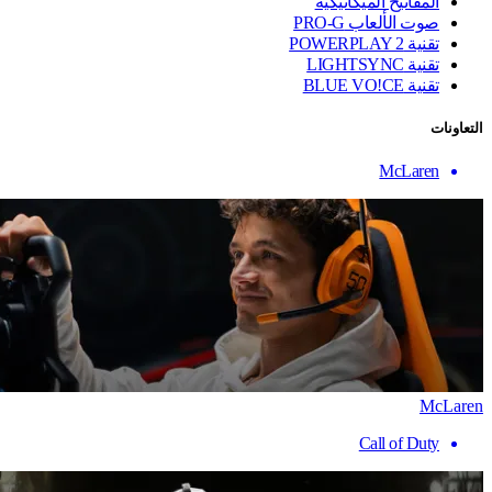
المفاتيح الميكانيكية
صوت الألعاب PRO-G
تقنية ‏POWERPLAY 2
تقنية LIGHTSYNC
تقنية BLUE VO!CE
التعاونات
McLaren
McLaren
Call of Duty