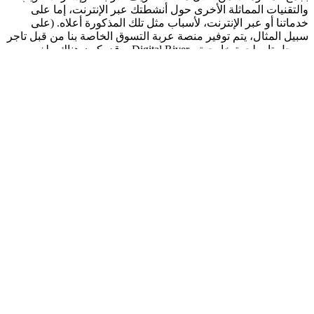
والتقنيات المماثلة الأخرى حول أنشطتك عبر الإنترنت، إما على
خدماتنا أو عبر الإنترنت، لأسباب مثل تلك المذكورة أعلاه. (على
سبيل المثال، يتم توفير منصة عربة التسوق الخاصة بنا من قبل تاجر
مسجل تابع لجهة خارجية - Digital River، وقد يكون هناك ملف
تعريف ارتباط يضعونه لإدارة عملية تسجيل المغادرة). قد تقدم هذه
الشركات أيضًا إعلانات وتتبع سلوك المستخدم بطريقة أخرى.
إدارة ملفات تعريف الارتباط الخاصة بك
يمكنك تحديد كيفية التعامل مع ملفات تعريف الارتباط بالنقر فوق
الزر أدناه.
إعدادات ملفات تعريف الارتباط
يُرجى ملاحظة أن تغيير تفضيلاتك لن يؤدي إلى حذف ملفات تعريف
الارتباط الموجودة. إذا كنت ترغب في حذف ملفات تعريف الارتباط
في متصفحك، فيُرجى القيام بذلك في إعدادات المتصفح أو أقسام
التفضيلات. توضح الخطوات أدناه الإجراء العام لبعض المتصفحات
الأكثر شيوعًا.