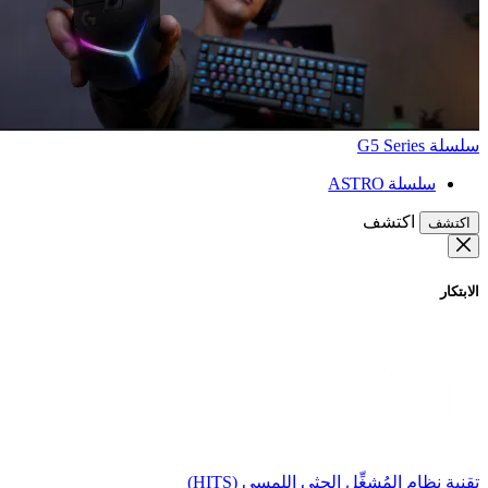
سلسلة G5 Series
سلسلة ASTRO
اكتشف
اكتشف
الابتكار
تقنية نظام المُشغِّل الحثي اللمسي (HITS)