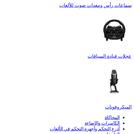
سماعات رأس ومعدات صوت للألعاب
عجلات قيادة السباقات
الميكروفونات
المحاكاة
الكاميرات والإضاءة
أذرع التحكم وأجهزة التحكم في الألعاب