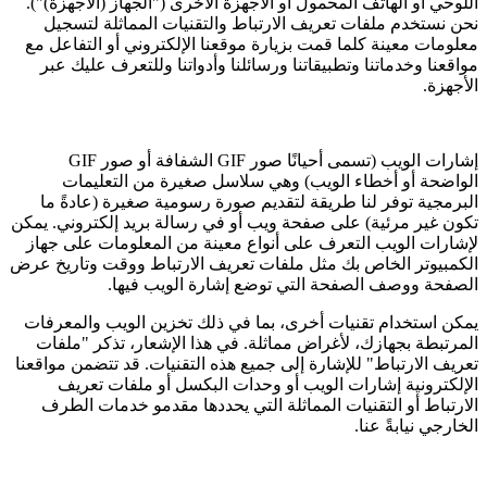
اللوحي أو الهاتف المحمول أو الأجهزة الأخرى ("الجهاز (الأجهزة)").
نحن نستخدم ملفات تعريف الارتباط والتقنيات المماثلة لتسجيل
معلومات معينة كلما قمت بزيارة موقعنا الإلكتروني أو التفاعل مع
مواقعنا وخدماتنا وتطبيقاتنا ورسائلنا وأدواتنا وللتعرف عليك عبر
الأجهزة.
إشارات الويب (تسمى أحيانًا صور GIF الشفافة أو صور GIF
الواضحة أو أخطاء الويب) وهي سلاسل صغيرة من التعليمات
البرمجية توفر لنا طريقة لتقديم صورة رسومية صغيرة (عادةً ما
تكون غير مرئية) على صفحة ويب أو في رسالة بريد إلكتروني. يمكن
لإشارات الويب التعرف على أنواع معينة من المعلومات على جهاز
الكمبيوتر الخاص بك مثل ملفات تعريف الارتباط ووقت وتاريخ عرض
الصفحة ووصف الصفحة التي توضع إشارة الويب فيها.
يمكن استخدام تقنيات أخرى، بما في ذلك تخزين الويب والمعرفات
المرتبطة بجهازك، لأغراض مماثلة. في هذا الإشعار، تذكر "ملفات
تعريف الارتباط" للإشارة إلى جميع هذه التقنيات. قد تتضمن مواقعنا
الإلكترونية إشارات الويب أو وحدات البكسل أو ملفات تعريف
الارتباط أو التقنيات المماثلة التي يحددها مقدمو خدمات الطرف
الخارجي نيابةً عنا.