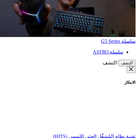
سلسلة G5 Series
سلسلة ASTRO
اكتشف
اكتشف
الابتكار
تقنية نظام المُشغِّل الحثي اللمسي (HITS)