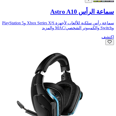
سماعة الرأس Astro A10
سماعة رأس سلكية للألعاب لأجهزة Xbox Series X|S وPlayStation 5
وSwitch والكمبيوتر الشخصي/MAC والمزيد
اكتشف