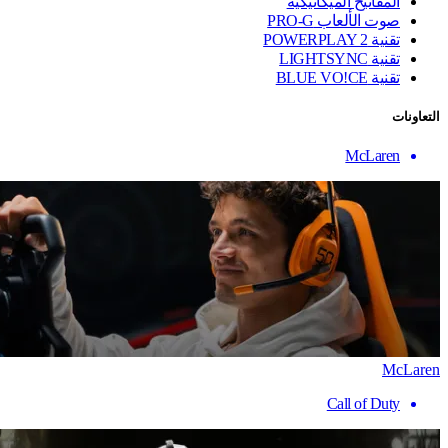
المفاتيح الميكانيكية
صوت الألعاب PRO-G
تقنية ‏POWERPLAY 2
تقنية LIGHTSYNC
تقنية BLUE VO!CE
التعاونات
McLaren
McLaren
Call of Duty