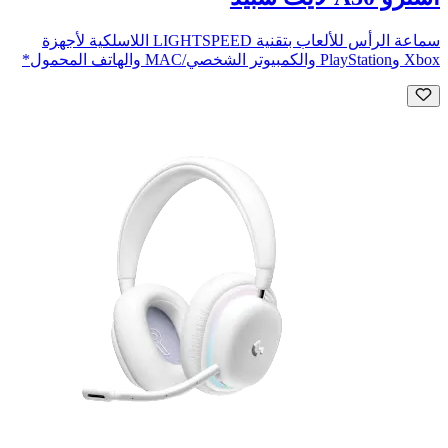
سماعة الرأس للألعاب بتقنية LIGHTSPEED اللاسلكية لأجهزة
Xbox وPlayStation والكمبيوتر الشخصي/MAC والهاتف المحمول*