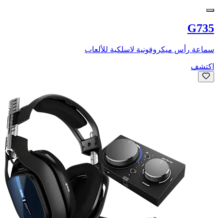
G735
سماعة رأس ميكروفونية لاسلكية للألعاب
اكتشف