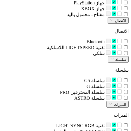
‫جهاز‬ PlayStation
‫جهاز‬ XBOX
‫مفتاح - محمول باليد‬
الاتصال
الاتصال
Bluetooth
‫تقنية LIGHTSPEED اللاسلكية‬
‫سلكي‬
سلسلة
سلسلة
‫سلسلة G5‬
‫سلسلة G‬
‫سلسلة المحترفين‬ PRO
‫سلسلة‬ ASTRO
الميزات
الميزات
تقنية LIGHTSYNC RGB