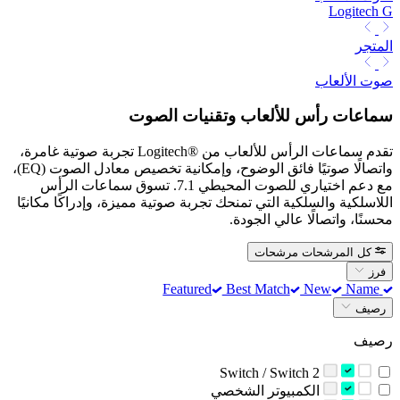
Logitech G
المتجر
صوت الألعاب
سماعات رأس للألعاب وتقنيات الصوت
تقدم سماعات الرأس للألعاب من Logitech®‎ تجربة صوتية غامرة،
واتصالًا صوتيًا فائق الوضوح، وإمكانية تخصيص معادل الصوت (EQ)،
مع دعم اختياري للصوت المحيطي 7.1. تسوق سماعات الرأس
اللاسلكية والسلكية التي تمنحك تجربة صوتية مميزة، وإدراكًا مكانيًا
محسنًا، واتصالًا عالي الجودة.
كل المرشحات
مرشحات
فرز
Best Match
New
Name
Featured
رصيف
رصيف
Switch / Switch 2
‫الكمبيوتر الشخصي‬