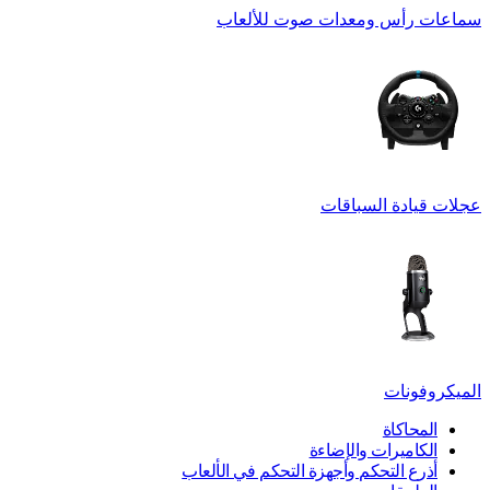
سماعات رأس ومعدات صوت للألعاب
عجلات قيادة السباقات
الميكروفونات
المحاكاة
الكاميرات والإضاءة
أذرع التحكم وأجهزة التحكم في الألعاب