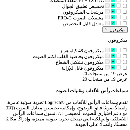
‫PLAYSYNC متعدد المنصات‬
‫تخصيص تطبيق الجوال‬
‫مرشحات الميكروفون‬
‫مشغلات الصوت PRO-G‬
‫معادل قابل للتخصيص‬
ميكروفون
ميكروفون
‫ميكروفون 48 كيلو هرتز‬
‫ميكروفون بخاصية القلب لكتم الصوت‬
‫ميكروفون تشكيل الشعاع‬
‫ميكروفون قابل للإزالة‬
عرض 19 من منتجات 20
عرض 19 من منتجات 20
سماعات رأس للألعاب وتقنيات الصوت
تقدم سماعات الرأس للألعاب من Logitech®‎ تجربة صوتية غامرة،
واتصالًا صوتيًا فائق الوضوح، وإمكانية تخصيص معادل الصوت (EQ)،
مع دعم اختياري للصوت المحيطي 7.1. تسوق سماعات الرأس
اللاسلكية والسلكية التي تمنحك تجربة صوتية مميزة، وإدراكًا مكانيًا
محسنًا، واتصالًا عالي الجودة.