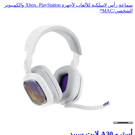
سماعة رأس لاسلكية للألعاب لأجهزة Xbox، PlayStation والكمبيوتر
الشخصي/MAC*
أسترو A30 لايت سبيد