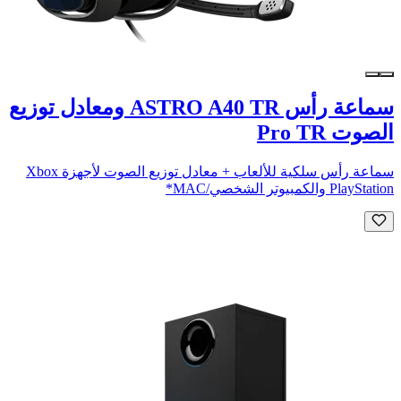
سماعة رأس ASTRO A40 TR ومعادل توزيع
الصوت Pro TR
سماعة رأس سلكية للألعاب + معادل توزيع الصوت لأجهزة Xbox
PlayStation والكمبيوتر الشخصي/MAC*