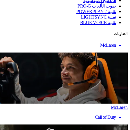
المفاتيح الميكانيكية
صوت الألعاب PRO-G
تقنية ‏POWERPLAY 2
تقنية LIGHTSYNC
تقنية BLUE VO!CE
التعاونات
McLaren
McLaren
Call of Duty