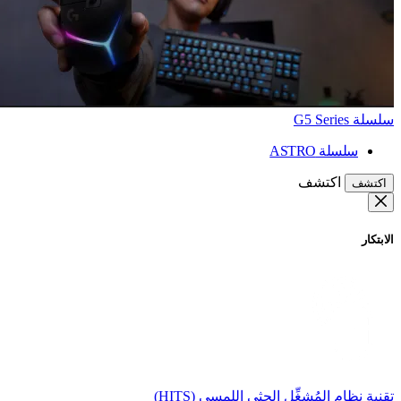
سلسلة G5 Series
سلسلة ASTRO
اكتشف
اكتشف
الابتكار
تقنية نظام المُشغِّل الحثي اللمسي (HITS)