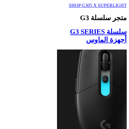
SHOP G305 X SUPERLIGHT
متجر سلسلة G3
سلسلة G3 SERIES
أجهزة الماوس