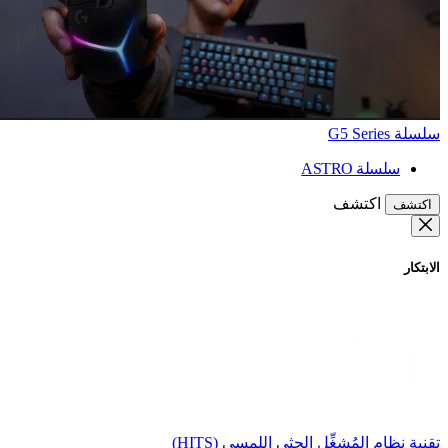
سلسلة G5 Series
سلسلة ASTRO
اكتشف
اكتشف
الابتكار
تقنية نظام المُشغِّل الحثي اللمسي (HITS)