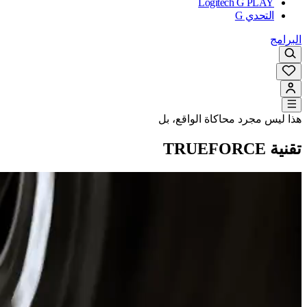
Logitech G PLAY
التحدي G
البرامج
هذا ليس مجرد محاكاة الواقع، بل
تقنية TRUEFORCE