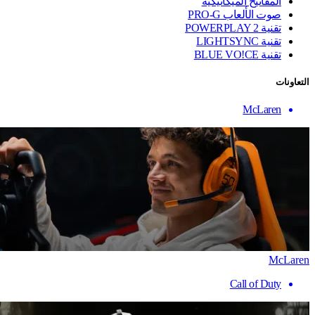
المفاتيح الميكانيكية
صوت الألعاب PRO-G
تقنية ‏POWERPLAY 2
تقنية LIGHTSYNC
تقنية BLUE VO!CE
التعاونات
McLaren
McLaren
Call of Duty