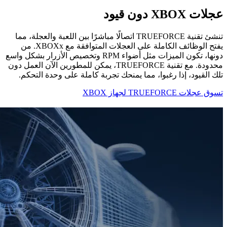
عجلات XBOX دون قيود
تنشئ تقنية TRUEFORCE اتصالًا مباشرًا بين اللعبة والعجلة، مما
يفتح الوظائف الكاملة على العجلات المتوافقة مع XBOXx. من
دونها، تكون الميزات مثل أضواء RPM وتخصيص الأزرار بشكل واسع
محدودة. مع تقنية TRUEFORCE، يمكن للمطورين الآن العمل دون
تلك القيود، إذا رغبوا، مما يمنحك تجربة كاملة على وحدة التحكم.
تسوق عجلات TRUEFORCE لجهاز XBOX