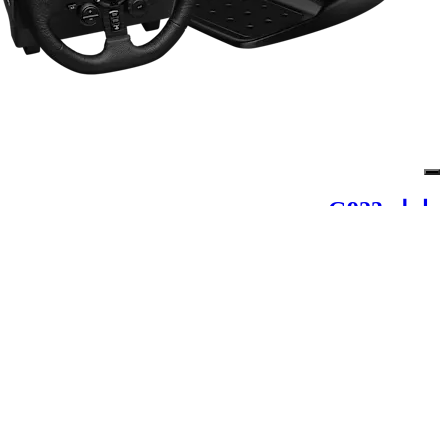
طراز G923
2.3 نيوتن متر مع نظام TRUEFORCE للسباقات
اكتشف