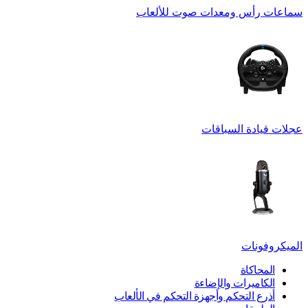
سماعات رأس ومعدات صوت للألعاب
عجلات قيادة السباقات
الميكروفونات
المحاكاة
الكاميرات والإضاءة
أذرع التحكم وأجهزة التحكم في الألعاب