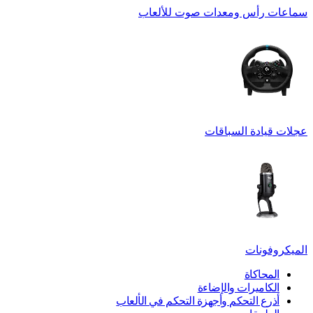
سماعات رأس ومعدات صوت للألعاب
عجلات قيادة السباقات
الميكروفونات
المحاكاة
الكاميرات والإضاءة
أذرع التحكم وأجهزة التحكم في الألعاب