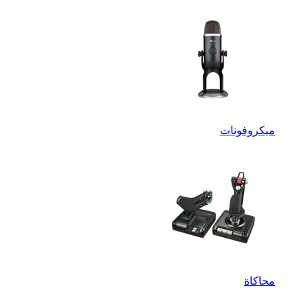
ميكروفونات
محاكاة