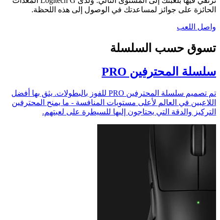
ترتقي فيها بلعبتك إلى المستوى التالي. ولدى ‏Logitech G المعدات
الحائزة على جوائز لمساعدتك في الوصول إلى هذه اللحظة.
واصل اللعب
تسوق حسب السلسلة
سلسلة المحترفين PRO
تم تصميم سلسلة المحترفين PRO للفوز بالبطولات. يثق بها أفضل
اللاعبين في العالم لأعلى مستويات المنافسة - ما يمنح المحترفين
التركيز والدقة التي يحتاجون إليها للسيطرة على لعبتهم.