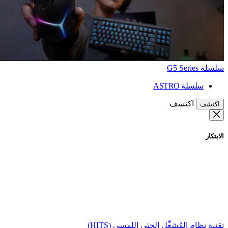
سلسلة G5 Series
سلسلة ASTRO
اكتشف
اكتشف
الابتكار
تقنية نظام المُشغِّل الحثي اللمسي (HITS)