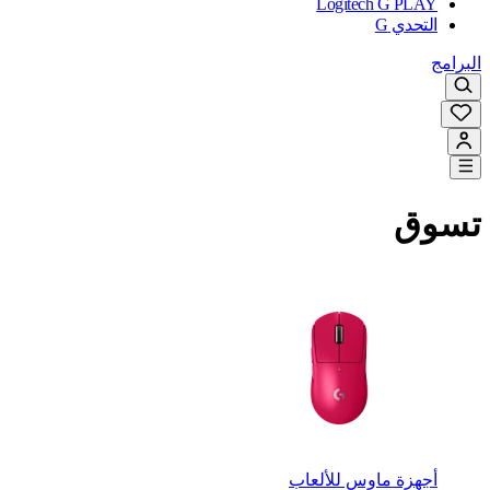
Logitech G PLAY
التحدي G
البرامج
تسوق
أجهزة ماوس للألعاب