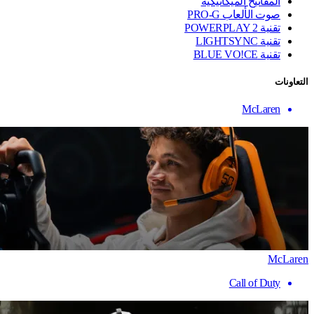
المفاتيح الميكانيكية
صوت الألعاب PRO-G
تقنية ‏POWERPLAY 2
تقنية LIGHTSYNC
تقنية BLUE VO!CE
التعاونات
McLaren
McLaren
Call of Duty