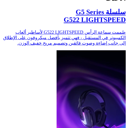
سلسلة G5 Series
G522 LIGHTSPEED
صُممت سماعة الرأس ‏G522 LIGHTSPEED لأساطير ألعاب
الكمبيوتر في المستقبل - فهي تتميز بأفضل ميكروفون على الإطلاق
إلى جانب إضاءة وصوت فائقين وتصميم مريح خفيف الوزن.