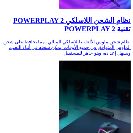
نظام الشحن اللاسلكي POWERPLAY 2
تقنية ‏POWERPLAY 2
نظام شحن ماوس الألعاب اللاسلكي المثالي، مما يحافظ على شحن
الماوس المتوافق في جميع الأوقات. يمكن شحنه في أثناء اللعب،
ويسهل إعداده، وهو جاهز للمستقبل.