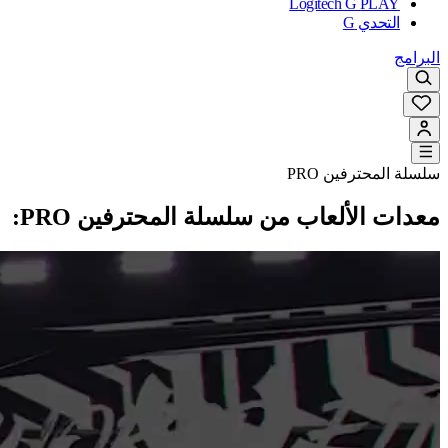
Logitech G PLAY
التحدي G
البرامج
سلسلة المحترفين PRO‏
معدات الألعاب من سلسلة المحترفين ‏PRO‏: