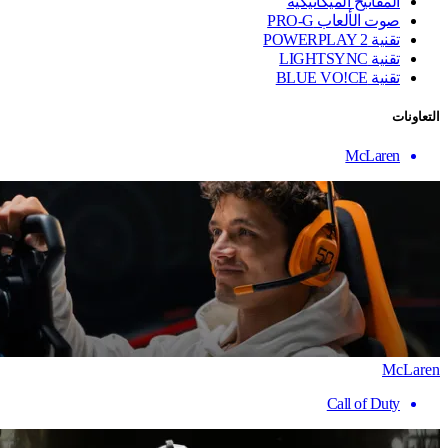
المفاتيح الميكانيكية
صوت الألعاب PRO-G
تقنية ‏POWERPLAY 2
تقنية LIGHTSYNC
تقنية BLUE VO!CE
التعاونات
McLaren
McLaren
Call of Duty