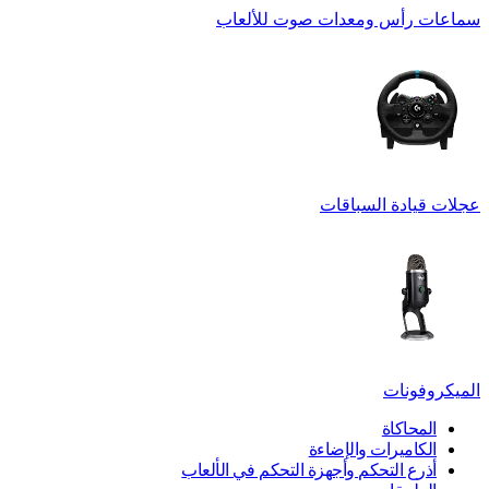
سماعات رأس ومعدات صوت للألعاب
عجلات قيادة السباقات
الميكروفونات
المحاكاة
الكاميرات والإضاءة
أذرع التحكم وأجهزة التحكم في الألعاب