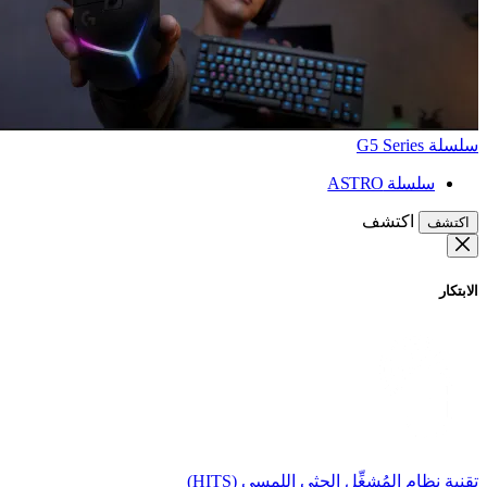
سلسلة G5 Series
سلسلة ASTRO
اكتشف
اكتشف
الابتكار
تقنية نظام المُشغِّل الحثي اللمسي (HITS)