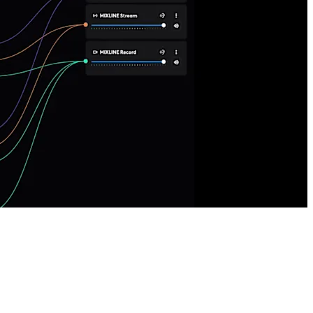
تحكم مستقل في مستوى الصوت
يسهِّل MIXLINE من الضبط الفردي لمستويات صوت الإدخالات
لكل مزيج فرعي.