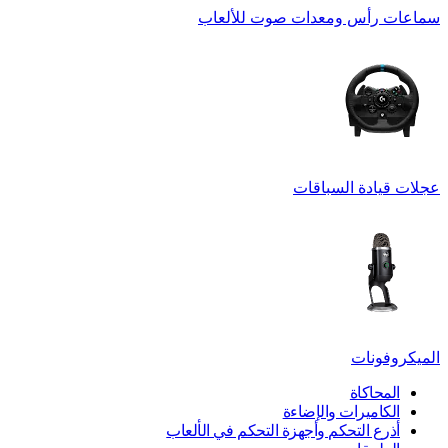
سماعات رأس ومعدات صوت للألعاب
عجلات قيادة السباقات
الميكروفونات
المحاكاة
الكاميرات والإضاءة
أذرع التحكم وأجهزة التحكم في الألعاب