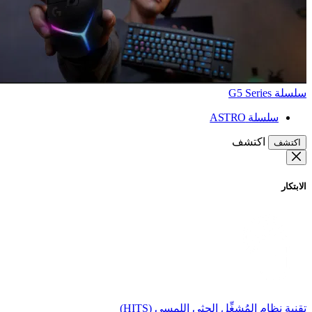
سلسلة G5 Series
سلسلة ASTRO
اكتشف
اكتشف
الابتكار
تقنية نظام المُشغِّل الحثي اللمسي (HITS)