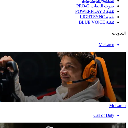
المفاتيح الميكانيكية
صوت الألعاب PRO-G
تقنية ‏POWERPLAY 2
تقنية LIGHTSYNC
تقنية BLUE VO!CE
التعاونات
McLaren
McLaren
Call of Duty