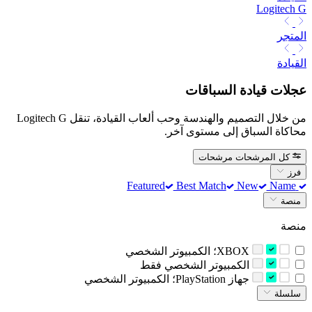
Logitech G
المتجر
القيادة
عجلات قيادة السباقات
من خلال التصميم والهندسة وحب ألعاب القيادة، تنقل Logitech G
محاكاة السباق إلى مستوى آخر.
كل المرشحات
مرشحات
فرز
Best Match
New
Name
Featured
منصة
منصة
‫XBOX؛ الكمبيوتر الشخصي‬
‫الكمبيوتر الشخصي فقط‬
‫جهاز PlayStation؛ الكمبيوتر الشخصي‬
سلسلة