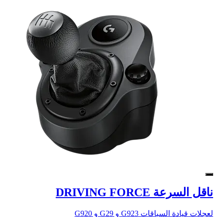
ناقل السرعة DRIVING FORCE
لعجلات قيادة السباقات G923 و G29 و G920