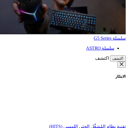
سلسلة G5 Series
سلسلة ASTRO
اكتشف
اكتشف
الابتكار
تقنية نظام المُشغِّل الحثي اللمسي (HITS)