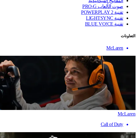
المفاتيح الميكانيكية
صوت الألعاب PRO-G
تقنية ‏POWERPLAY 2
تقنية LIGHTSYNC
تقنية BLUE VO!CE
التعاونات
McLaren
McLaren
Call of Duty