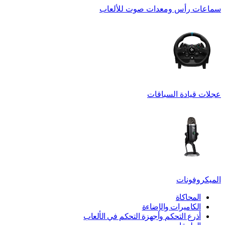
سماعات رأس ومعدات صوت للألعاب
عجلات قيادة السباقات
الميكروفونات
المحاكاة
الكاميرات والإضاءة
أذرع التحكم وأجهزة التحكم في الألعاب