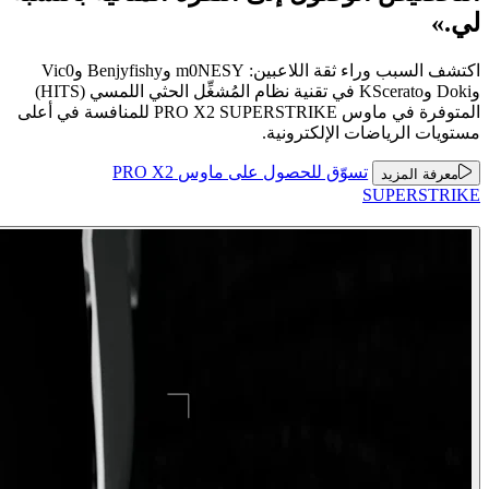
لي.»
اكتشف السبب وراء ثقة اللاعبين: m0NESY وBenjyfishy وVic0
وDoki وKScerato في تقنية نظام المُشغِّل الحثي اللمسي (HITS)
المتوفرة في ماوس PRO X2 SUPERSTRIKE للمنافسة في أعلى
مستويات الرياضات الإلكترونية.
تسوّق للحصول على ماوس ‏PRO X2
معرفة المزيد
SUPERSTRIKE