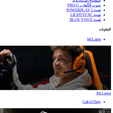
المفاتيح الميكانيكية
صوت الألعاب PRO-G
تقنية ‏POWERPLAY 2
تقنية LIGHTSYNC
تقنية BLUE VO!CE
التعاونات
McLaren
McLaren
Call of Duty