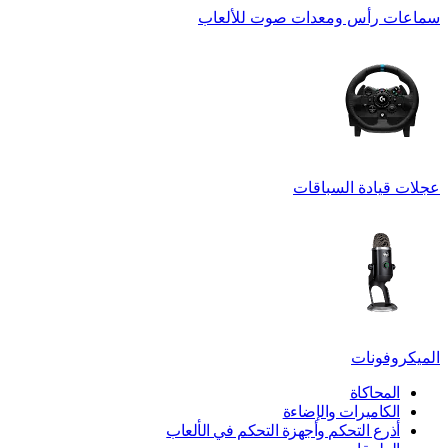
سماعات رأس ومعدات صوت للألعاب
عجلات قيادة السباقات
الميكروفونات
المحاكاة
الكاميرات والإضاءة
أذرع التحكم وأجهزة التحكم في الألعاب