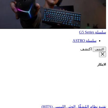
سلسلة G5 Series
سلسلة ASTRO
اكتشف
اكتشف
الابتكار
تقنية نظام المُشغِّل الحثي اللمسي (HITS)