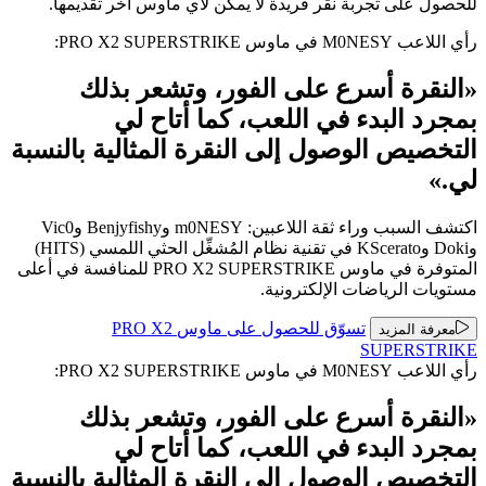
للحصول على تجربة نقر فريدة لا يمكن لأي ماوس آخر تقديمها.
رأي اللاعب M0NESY في ماوس ‏PRO X2 SUPERSTRIKE:
«النقرة أسرع على الفور، وتشعر بذلك
بمجرد البدء في اللعب، كما أتاح لي
التخصيص الوصول إلى النقرة المثالية بالنسبة
لي.»
اكتشف السبب وراء ثقة اللاعبين: m0NESY وBenjyfishy وVic0
وDoki وKScerato في تقنية نظام المُشغِّل الحثي اللمسي (HITS)
المتوفرة في ماوس PRO X2 SUPERSTRIKE للمنافسة في أعلى
مستويات الرياضات الإلكترونية.
تسوّق للحصول على ماوس ‏PRO X2
معرفة المزيد
SUPERSTRIKE
رأي اللاعب M0NESY في ماوس ‏PRO X2 SUPERSTRIKE:
«النقرة أسرع على الفور، وتشعر بذلك
بمجرد البدء في اللعب، كما أتاح لي
التخصيص الوصول إلى النقرة المثالية بالنسبة