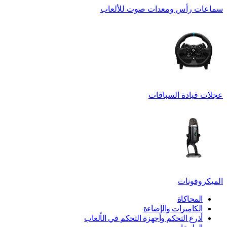
سماعات رأس ومعدات صوت للألعاب
عجلات قيادة السباقات
الميكروفونات
المحاكاة
الكاميرات والإضاءة
أذرع التحكم وأجهزة التحكم في الألعاب