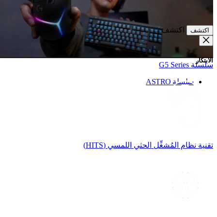
اكتشف
اكتشف
الابتكار
سلسلة G5 Series
سلسلة ASTRO
تقنية نظام المُشغِّل الحثي اللمسي (HITS)