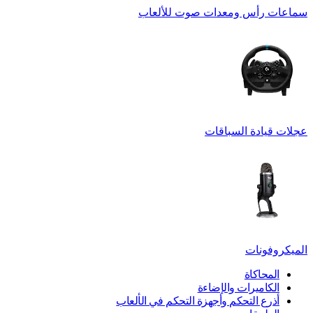
سماعات رأس ومعدات صوت للألعاب
عجلات قيادة السباقات
الميكروفونات
المحاكاة
الكاميرات والإضاءة
أذرع التحكم وأجهزة التحكم في الألعاب