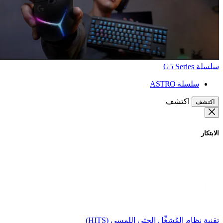
سلسلة G5 Series
سلسلة ASTRO
اكتشف
اكتشف
الابتكار
تقنية نظام المُشغِّل الحثي اللمسي (HITS)