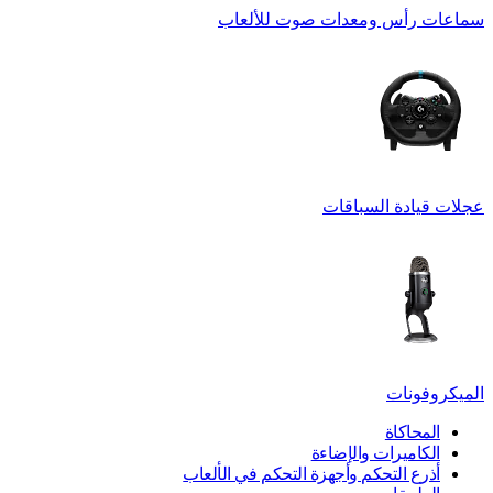
سماعات رأس ومعدات صوت للألعاب
عجلات قيادة السباقات
الميكروفونات
المحاكاة
الكاميرات والإضاءة
أذرع التحكم وأجهزة التحكم في الألعاب