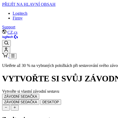
PŘEJÍT NA HLAVNÍ OBSAH
Logitech
Firmy
Support
CZ,cs
Ušetřete až 30 % na vybraných položkách při sestavování svého záv
VYTVOŘTE SI
SVŮJ ZÁVODN
Vytvořte si vlastní závodní sestavu
ZÁVODNÍ SEDAČKA
ZÁVODNÍ SEDAČKA
DESKTOP