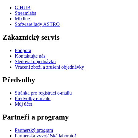
G HUB
Streamlabs
Mixline
Software řady ASTRO
Zákaznický servis
Podpora
Kontaktujte nás
Sledovat objednávku
Vrácení zboží a zrušení objednávky
Předvolby
Stránka pro registraci e-mailu
Předvolby e-mailu
Můj účet
Partneři a programy
Partnerský program
Partnerská vývojářská laboratoř