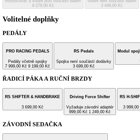
Rozbočovač a volant jsou součástí balení
Volant není součástí balení
8 279,00 Kč
3 449,00 Kč
Volitelné doplňky
PEDÁLY
PRO RACING PEDALS
RS Pedals
Modul spoj
Pedály včetně spojky
Spojka není součástí dodávky
7 999,00 Kč
9 199,00 Kč
3 699,00 Kč
ŘADICÍ PÁKA A RUČNÍ BRZDY
RS SHIFTER & HANDBRAKE
Driving Force Shifter
RS H-SHI
3 699,00 Kč
Vyžaduje závodní adaptér
3 999,00
999,00 Kč
1 249,00 Kč
ZÁVODNÍ SEDAČKA