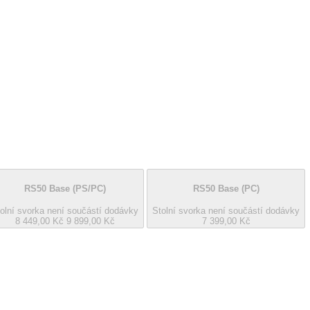
RS50 Base
(PS/PC)
RS50 Base
(PC)
olní svorka není součástí dodávky
Stolní svorka není součástí dodávky
8 449,00 Kč
9 899,00 Kč
7 399,00 Kč