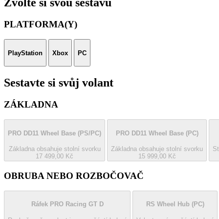
Zvolte si svou sestavu
PLATFORMA(Y)
PlayStation
Xbox
PC
Sestavte si svůj volant
ZÁKLADNA
PRO DD11 Wheel Base
(PS/PC)
PRO DD11 Wheel Base
(PC)
Základna obsahuje stolní svorku
Základna obsahuje stolní svorku
St
17 499,00 Kč
15 999,00 Kč
OBRUBA NEBO ROZBOČOVAČ
Ráfek PRO Racing GT D
RS Wheel Hub
(PC)