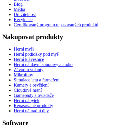
Blog
Média
Udržitelnost
Recyklace
Certifikovaný program repasovaných produktů
Nakupovat produkty
Herní myši
Herní podložky pod myš
Herní klávesnice
Herní náhlavní soupravy a audio
Závodní volanty
Mikrofony
Simulace letu a farmaření
Kamery a osvětlení
Cloudové hraní
Gamepady a ovladače
Herní nábytek
Repasované produkty
Herní náhradní díly
Software