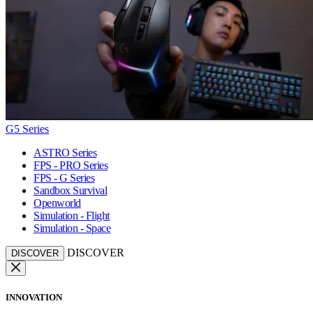
G5 Series
ASTRO Series
FPS - PRO Series
FPS - G Series
Sandbox Survival
Openworld
Simulation - Flight
Simulation - Space
DISCOVER
DISCOVER
INNOVATION