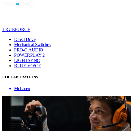
TRUEFORCE
Direct Drive
Mechanical Switches
PRO-G AUDIO
POWERPLAY 2
LIGHTSYNC
BLUE VO!CE
COLLABORATIONS
McLaren