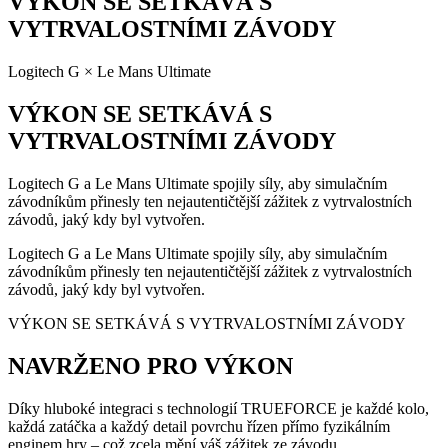
VÝKON SE SETKÁVÁ S
VYTRVALOSTNÍMI ZÁVODY
Logitech G × Le Mans Ultimate
VÝKON SE SETKÁVÁ S
VYTRVALOSTNÍMI ZÁVODY
Logitech G a Le Mans Ultimate spojily síly, aby simulačním
závodníkům přinesly ten nejautentičtější zážitek z vytrvalostních
závodů, jaký kdy byl vytvořen.
Logitech G a Le Mans Ultimate spojily síly, aby simulačním
závodníkům přinesly ten nejautentičtější zážitek z vytrvalostních
závodů, jaký kdy byl vytvořen.
VÝKON SE SETKÁVÁ S VYTRVALOSTNÍMI ZÁVODY
NAVRŽENO PRO VÝKON
Díky hluboké integraci s technologií TRUEFORCE je každé kolo,
každá zatáčka a každý detail povrchu řízen přímo fyzikálním
enginem hry – což zcela mění váš zážitek ze závodu.