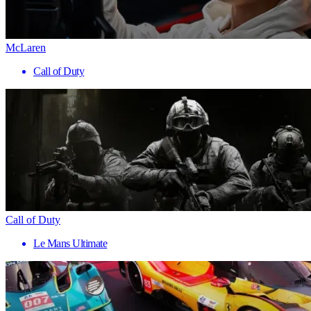
McLaren
Call of Duty
Call of Duty
Le Mans Ultimate