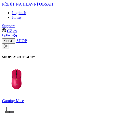
PŘEJÍT NA HLAVNÍ OBSAH
Logitech
Firmy
Support
CZ,cs
SHOP
SHOP
SHOP BY CATEGORY
Gaming Mice